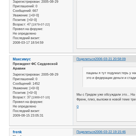
Зарегистрирован
: 2005-08-29
Приглашений:
0
Сообщений:
667
Уважение:
[+0/-0]
Позитив:
[+0/-0]
Возраст:
47
[1979-07-22]
Провел на форуме:
Не определено
Последний визит:
2008-03-17 18:54:59
Максимус
Поделиться
2006-03-21 20:58:09
Президент ФС Саудовской
Аравии
пацаны я тут подумал.терь у н
Зарегистрирован
: 2005-08-29
это и федерации деньги и стад
Приглашений:
0
Сообщений:
1452
Уважение:
[+0/-0]
Позитив:
[+0/-0]
Мы с Гридом уже обсуждали это... На
Возраст:
37
[1989-07-10]
Френк, плиз, выложи в новой теме тр
Провел на форуме:
Не определено
0
Последний визит:
2009-08-15 23:05:31
frenk
Поделиться
2006-03-22 19:15:46