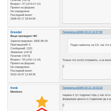
Позитив:
[+0/-0]
Возраст:
47
[1979-07-22]
Провел на форуме:
Не определено
Последний визит:
2008-03-17 18:54:59
Greeder
Поделиться
2006-03-21 11:57:58
Вице-президент ФС
Зарегистрирован
: 2005-08-29
Приглашений:
0
Подал заявочку на СА, так чт
Сообщений:
1321
Уважение:
[+0/-0]
Позитив:
[+0/-0]
Возраст:
43
[1982-12-28]
Только что хотел отправить, а на меня
Провел на форуме:
0
Не определено
Последний визит:
2010-10-07 12:49:39
frenk
Поделиться
2006-03-21 19:33:20
Members
пацаны я тут подумал.терь у нас ест
федерации деньги и стадионам да и ш
0