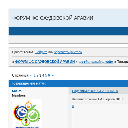
ФОРУМ ФС САУДОВСКОЙ АРАВИИ
Привет, Гость!
Войдите
или
зарегистрируйтесь
.
»
ФОРУМ ФС САУДОВСКОЙ АРАВИИ
»
футбольный флейм
»
Товар
Страница:
«
1
2
3
4
5
6
»
Товарищеские матчи
MARS
Поделиться
2006-03-20 11:52:20
Members
Давайте со мной ТМ сыграем!!!!!!!!!
0