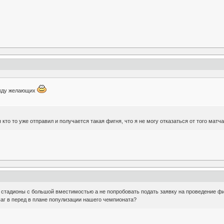
о жду желающих
 кто то уже отправил и получается такая фигня, что я не могу отказаться от того матча
ь стадионы с большой вместимостью а не попробовать подать заявку на проведение ф
аг в перед в плане популизации нашего чемпионата?