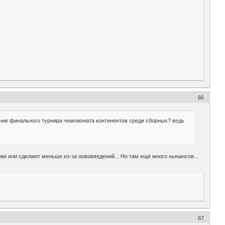
66
ение финального турнира чемпионата континентов среди сборных? ведь
же или сделают меньше из-за нововведений... Но там ещё много ньюансов...
67