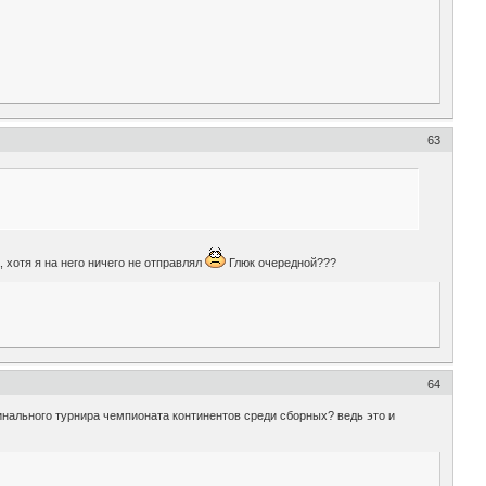
63
, хотя я на него ничего не отправлял
Глюк очередной???
64
инального турнира чемпионата континентов среди сборных? ведь это и