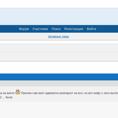
Форум
Участники
Поиск
Регистрация
Войти
Активные темы
ма на винте
Причем сам винт адекватно реагирует на все, но вот инфу с него вытя
 ... была