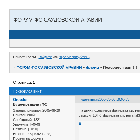
ФОРУМ ФС САУДОВСКОЙ АРАВИИ
Привет, Гость!
Войдите
или
зарегистрируйтесь
.
»
ФОРУМ ФС САУДОВСКОЙ АРАВИИ
»
флейм
»
Похерился винт!!!
Страница:
1
Похерился винт!!!
Greeder
Поделиться
2006-03-30 19:05:33
Вице-президент ФС
Зарегистрирован
: 2005-08-29
На днях похерилась файловая систе
Приглашений:
0
самсунг 10 Гб, файловая система fat32
Сообщений:
1321
0
Уважение:
[+0/-0]
Позитив:
[+0/-0]
Возраст:
43
[1982-12-28]
Провел на форуме: