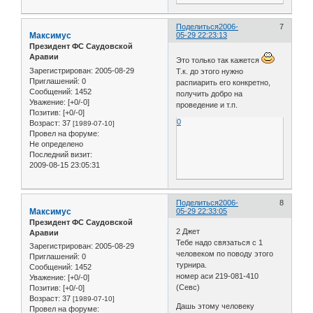
Поделиться
2006-
7
Максимус
05-29 22:23:13
Президент ФС Саудовской
Аравии
Это только так кажется
Зарегистрирован
: 2005-08-29
Т.к. до этого нужно
Приглашений:
0
распиарить его конкретно,
Сообщений:
1452
получить добро на
Уважение:
[+0/-0]
проведение и т.п.
Позитив:
[+0/-0]
0
Возраст:
37
[1989-07-10]
Провел на форуме:
Не определено
Последний визит:
2009-08-15 23:05:31
Поделиться
2006-
8
Максимус
05-29 22:33:05
Президент ФС Саудовской
2 Джет
Аравии
Тебе надо связаться с 1
Зарегистрирован
: 2005-08-29
человеком по поводу этого
Приглашений:
0
турнира.
Сообщений:
1452
номер аси 219-081-410
Уважение:
[+0/-0]
(Севс)
Позитив:
[+0/-0]
Возраст:
37
[1989-07-10]
Дашь этому человеку
Провел на форуме: