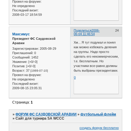
Провел на форуме:
Не определено
Последний визит:
2008-03-17 18:54:59
Поделиться
2006-
24
Максимус
06-04 11:46:54
Президент ФС Саудовской
Хм... Я тут подумал и понял
Аравии
как можно избежать деления
Зарегистрирован
: 2005-08-29
на группы. Надо просто
Приглашений:
0
сделать его некоммерческим,
Сообщений:
1452
т.е. бесплатным. Но
Уважение:
[+0/-0]
участники все-равно должны
Позитив:
[+0/-0]
Возраст:
37
быть выбраны президентами.
[1989-07-10]
Провел на форуме:
0
Не определено
Последний визит:
2009-08-15 23:05:31
Страница:
1
»
ФОРУМ ФС САУДОВСКОЙ АРАВИИ
»
футбольный флейм
»
Сайт для турнира SA WCCC
создать форум бесплатно