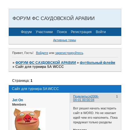
ФОРУМ ФС САУДОВСКОЙ АРАВИИ
Форум
Участники
Поиск
Регистрация
Войти
Активные темы
Привет, Гость!
Войдите
или
зарегистрируйтесь
.
»
ФОРУМ ФС САУДОВСКОЙ АРАВИИ
»
футбольный флейм
»
Сайт для турнира SA WCCC
Страница:
1
Сайт для турнира SA WCCC
Поделиться
2006-
1
Jet On
04-01 00:00:04
Members
Вот решил начать мастерить
сайт в WORD. Но не хватаит
идей чем его наполнить. Пока
придумал только разделы