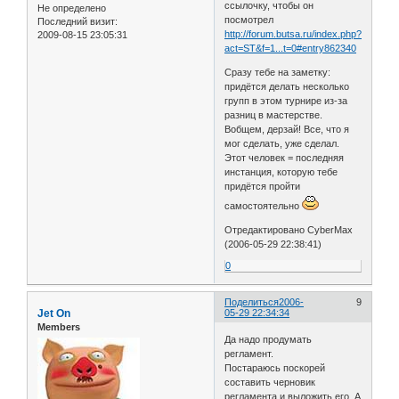
ссылочку, чтобы он
Не определено
посмотрел
Последний визит:
http://forum.butsa.ru/index.php?
2009-08-15 23:05:31
act=ST&f=1...t=0#entry862340
Сразу тебе на заметку:
придётся делать несколько
групп в этом турнире из-за
разниц в мастерстве.
Вобщем, дерзай! Все, что я
мог сделать, уже сделал.
Этот человек = последняя
инстанция, которую тебе
придётся пройти
самостоятельно
Отредактировано CyberMax
(2006-05-29 22:38:41)
0
Поделиться
2006-
9
Jet On
05-29 22:34:34
Members
Да надо продумать
регламент.
Постараюсь поскорей
составить черновик
регламента и выложить его. А