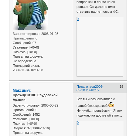
вопрос как я понял не он
решает. Он даже не смог
ответить насчет кассы ФС.
0
Зарегистрирован
: 2006-01-25
Приглашений:
0
Сообщений:
97
Уважение:
[+0/-0]
Позитив:
[+0/-0]
Провел на форуме:
Не определено
Последний визит:
2006-11-04 16:14:58
Поделиться
2006-
15
Максимус
05-30 23:48:15
Президент ФС Саудовской
Вот ты и познакомился с
Аравии
Зарегистрирован
: 2005-08-29
нашей бюрократией
Приглашений:
0
Ну ничё... прорвёмся... Я тож
Сообщений:
1452
подумаю на досуге об этом...
Уважение:
[+0/-0]
0
Позитив:
[+0/-0]
Возраст:
37
[1989-07-10]
Провел на форуме: