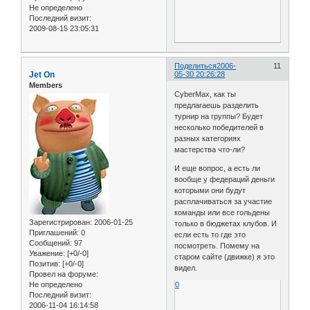
Не определено
Последний визит:
2009-08-15 23:05:31
Поделиться
2006-
11
Jet On
05-30 20:26:28
Members
CyberMax, как ты
предлагаешь разделить
турнир на группы? Будет
несколько победителей в
разных категориях
мастерства что-ли?
И еще вопрос, а есть ли
вообще у федераций деньги
которыми они будут
расплачиваться за участие
команды или все гольдены
Зарегистрирован
: 2006-01-25
только в бюджетах клубов. И
Приглашений:
0
если есть то где это
Сообщений:
97
посмотреть. Помему на
Уважение:
[+0/-0]
старом сайте (движке) я это
Позитив:
[+0/-0]
видел.
Провел на форуме:
Не определено
0
Последний визит:
2006-11-04 16:14:58