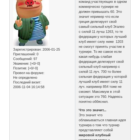
команд участвующих в одном
коммерческо турнире не
должен привышать 60. Это
значит нпример что если
греция делегирует свой
самый сильный клуб Эгалео
с силой 11 лучш 1263, то те
федерации у которых лучший
клуб имеет силу ниже 1203
не смогут принять участие в
Зарегистрирован
: 2006-01-25
турнире. То же самое если
Приглашений:
0
какая нибудь слабая
Сообщений:
97
федерация делегирует свой
Уважение:
[+0/-0]
сильный клуб например с
Позитив:
[+0/-0]
силой 11 луч. 700 то более
Провел на форуме:
сильная федерация у которой
Не определено
лучший клуб имеет силу 11
Последний визит:
луч. например 854 тоже не
2006-11-04 16:14:58
сможет. Максимум в этой
ситуации это 760. Надеюсь
понятно оббяснил.
Что это значит...
Это значит что
обламываеться главная идея
турнира о том что турнир
представляяет собой
мировой клубный
чемпионат мира
и