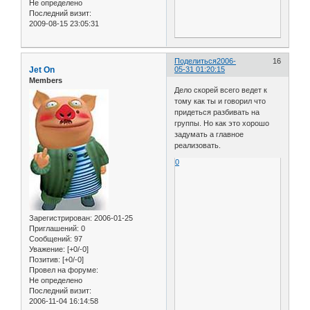
Не определено
Последний визит:
2009-08-15 23:05:31
Поделиться
2006-
16
Jet On
05-31 01:20:15
Members
Дело скорей всего ведет к
тому как ты и говорил что
придеться разбивать на
группы. Но как это хорошо
задумать а главное
реализовать.
0
Зарегистрирован
: 2006-01-25
Приглашений:
0
Сообщений:
97
Уважение:
[+0/-0]
Позитив:
[+0/-0]
Провел на форуме:
Не определено
Последний визит:
2006-11-04 16:14:58