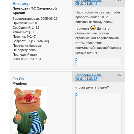
Максимус
05-31 21:26:42
Президент ФС Саудовской
Нас с тобой не хватит, чтобы
Аравии
провести более 10 не
Зарегистрирован
: 2005-08-29
связанных между собой
Приглашений:
0
Сообщений:
1452
турниров
Да и это
Уважение:
[+0/-0]
обязывает нас искать
Позитив:
[+0/-0]
огромное кол-во участников,
Возраст:
37
[1989-07-10]
чтобы обеспечить
Провел на форуме:
нормальный призовой фонд в
Не определено
каждой группе
Последний визит:
2009-08-15 23:05:31
0
Поделиться
2006-
22
Jet On
06-01 21:03:13
Members
что же делать будем?
0