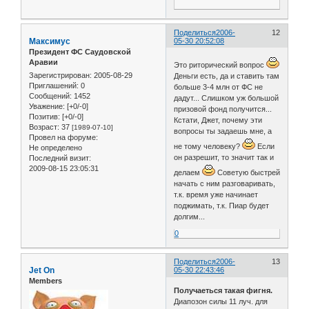
Поделиться
2006-
12
Максимус
05-30 20:52:08
Президент ФС Саудовской
Аравии
Это риторический вопрос
Зарегистрирован
: 2005-08-29
Деньги есть, да и ставить там
Приглашений:
0
больше 3-4 млн от ФС не
Сообщений:
1452
дадут... Слишком уж большой
Уважение:
[+0/-0]
призовой фонд получится...
Позитив:
[+0/-0]
Кстати, Джет, почему эти
Возраст:
37
[1989-07-10]
вопросы ты задаешь мне, а
Провел на форуме:
не тому человеку?
Если
Не определено
он разрешит, то значит так и
Последний визит:
2009-08-15 23:05:31
делаем
Советую быстрей
начать с ним разговаривать,
т.к. время уже начинает
поджимать, т.к. Пиар будет
долгим...
0
Поделиться
2006-
13
Jet On
05-30 22:43:46
Members
Получаеться такая фигня.
Диапозон силы 11 луч. для