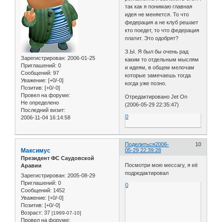
так как я понимаю главная
идея не меняется. То что
федерация а не клуб решает
кто поедет, то что федерация
платит. Это одобрят?
З.Ы. Я был бы очень рад
Зарегистрирован
: 2006-01-25
каким то отдельным мыслям
Приглашений:
0
и идеям, в общем мелочам
Сообщений:
97
которые замечаешь тогда
Уважение:
[+0/-0]
когда уже позно.
Позитив:
[+0/-0]
Провел на форуме:
Отредактировано Jet On
Не определено
(2006-05-29 22:35:47)
Последний визит:
0
2006-11-04 16:14:58
Поделиться
2006-
10
Максимус
05-29 22:39:28
Президент ФС Саудовской
Посмотри мою мессагу, я её
Аравии
подредактировал
Зарегистрирован
: 2005-08-29
Приглашений:
0
0
Сообщений:
1452
Уважение:
[+0/-0]
Позитив:
[+0/-0]
Возраст:
37
[1989-07-10]
Провел на форуме: