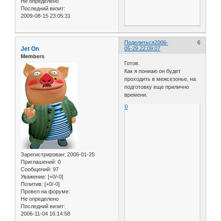
Не определено
Последний визит:
2009-08-15 23:05:31
Поделиться
2006-
6
Jet On
05-29 22:09:07
Members
Готов.
Как я пониаю он будет
проходить в межсезонье, на
подготовку еще прилично
времени.
0
Зарегистрирован
: 2006-01-25
Приглашений:
0
Сообщений:
97
Уважение:
[+0/-0]
Позитив:
[+0/-0]
Провел на форуме:
Не определено
Последний визит:
2006-11-04 16:14:58