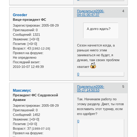
Поделиться
2006-
4
Greeder
04-01 00:47:37
Вице-президент ФС
Зарегистрирован
: 2005-08-29
А долго ждать?
Приглашений:
0
Сообщений:
1321
Уважение:
[+0/-0]
Позитив:
[+0/-0]
Сезон начнется когда, а
Возраст:
43
[1982-12-28]
раньше никто этим
Провел на форуме:
заниматься не будет, я
Не определено
думаю, там своих проблем
Последний визит:
хватает
2010-10-07 12:49:39
0
Поделиться
2006-
5
Максимус
05-27 14:50:53
Президент ФС Саудовской
Так. Начинаем работу по
Аравии
этому разделу. Джет, ты готов
Зарегистрирован
: 2005-08-29
возглавить этот турнир, если
Приглашений:
0
его одобрят?
Сообщений:
1452
Уважение:
[+0/-0]
0
Позитив:
[+0/-0]
Возраст:
37
[1989-07-10]
Провел на форуме: