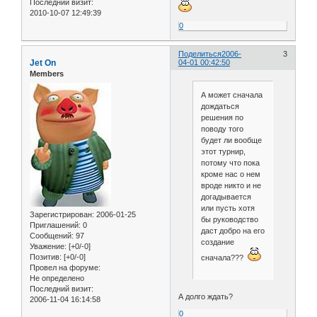
Последний визит:
2010-10-07 12:49:39
0
Поделиться
2006-
3
Jet On
04-01 00:42:50
Members
А может сначала
дождаться
решения по
поводу того
будет ли вообще
этот турнир,
потому что пока
кроме нас о нем
вроде никто и не
догадывается
или пусть хотя
Зарегистрирован
: 2006-01-25
бы руководство
Приглашений:
0
даст добро на его
Сообщений:
97
создание
Уважение:
[+0/-0]
Позитив:
[+0/-0]
сначала???
Провел на форуме:
Не определено
Последний визит:
А долго ждать?
2006-11-04 16:14:58
0