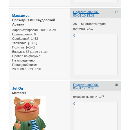
Поделиться
2006-
17
Максимус
05-31 10:13:32
Президент ФС Саудовской
Хм... Многовато групп
Аравии
получается...
Зарегистрирован
: 2005-08-29
Приглашений:
0
0
Сообщений:
1452
Уважение:
[+0/-0]
Позитив:
[+0/-0]
Возраст:
37
[1989-07-10]
Провел на форуме:
Не определено
Последний визит:
2009-08-15 23:05:31
Поделиться
2006-
18
Jet On
05-31 17:52:03
Members
сколько ты нсчитал?
0