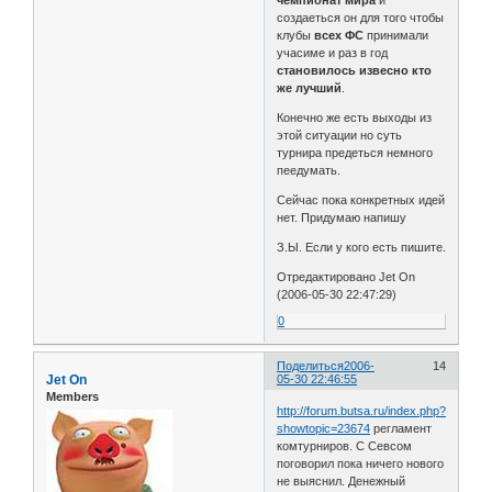
создаеться он для того чтобы
клубы
всех ФС
принимали
учасиме и раз в год
становилось извесно кто
же лучший
.
Конечно же есть выходы из
этой ситуации но суть
турнира предеться немного
пеедумать.
Сейчас пока конкретных идей
нет. Придумаю напишу
З.Ы. Если у кого есть пишите.
Отредактировано Jet On
(2006-05-30 22:47:29)
0
Поделиться
2006-
14
Jet On
05-30 22:46:55
Members
http://forum.butsa.ru/index.php?
showtopic=23674
регламент
комтурниров. С Севсом
поговорил пока ничего нового
не выяснил. Денежный