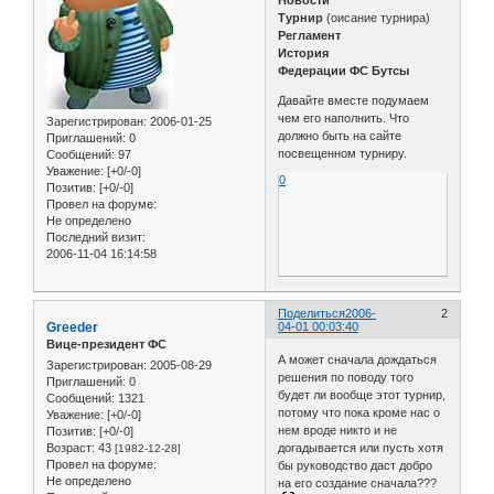
Новости
Турнир
(оисание турнира)
Регламент
История
Федерации ФС Бутсы
Давайте вместе подумаем
чем его наполнить. Что
Зарегистрирован
: 2006-01-25
должно быть на сайте
Приглашений:
0
посвещенном турниру.
Сообщений:
97
Уважение:
[+0/-0]
0
Позитив:
[+0/-0]
Провел на форуме:
Не определено
Последний визит:
2006-11-04 16:14:58
Поделиться
2006-
2
Greeder
04-01 00:03:40
Вице-президент ФС
А может сначала дождаться
Зарегистрирован
: 2005-08-29
решения по поводу того
Приглашений:
0
будет ли вообще этот турнир,
Сообщений:
1321
потому что пока кроме нас о
Уважение:
[+0/-0]
нем вроде никто и не
Позитив:
[+0/-0]
догадывается или пусть хотя
Возраст:
43
[1982-12-28]
Провел на форуме:
бы руководство даст добро
Не определено
на его создание сначала???