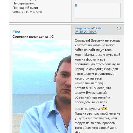
Не определено
0
Последний визит:
2009-08-15 23:05:31
Поделиться
2006-
13
Elior
05-15 22:46:26
Советник президента ФС
Согласен! Времени не всегда
хватает, но когда не могут
зайти на сайт ищут тебя,
меня, Макса, а заглянуть на 5
мин на форум и всё
прочитать до этого почему то
народ не доходит:) Ведь для
этого форум и сущетсвует
несмотря на весь
немерянный флуд...
Кстати А Вы знаете, что
форум Бутсы самый
объёмный, читаемый и
посещаемый их всех
проэктов рунета
Грид на этот раз проблемы не
у Бутсы а с хостингом, наш
форум из-за этих проблем
тоже сбоит уже второй день