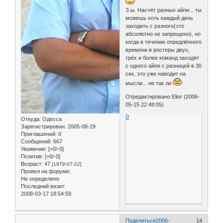
З.ы. Насчёт разных айпи... ты
можешь хоть каждый день
заходить с разного(это
абсолютно не запрещено), но
когда в течение опредлённого
времени в ростеры двух,
трёх и более команд заходят
с одного айпи с разницей в 30
сек, это уже наводит на
мысли... не так ли
Отредактировано Elior (2006-
05-15 22:48:05)
0
Откуда:
Одесса
Зарегистрирован
: 2005-08-29
Приглашений:
0
Сообщений:
667
Уважение:
[+0/-0]
Позитив:
[+0/-0]
Возраст:
47
[1979-07-22]
Провел на форуме:
Не определено
Последний визит:
2008-03-17 18:54:59
Поделиться
2006-
14