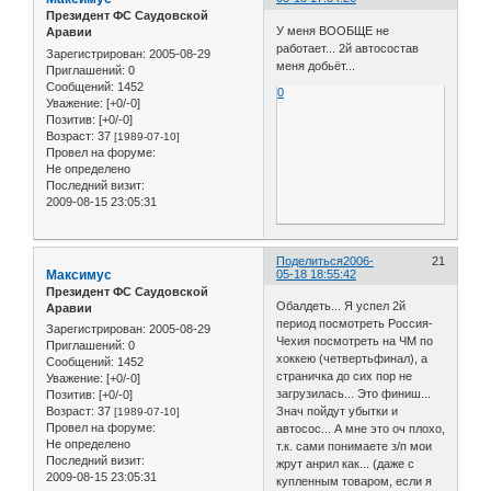
Президент ФС Саудовской
У меня ВООБЩЕ не
Аравии
работает... 2й автосостав
Зарегистрирован
: 2005-08-29
меня добьёт...
Приглашений:
0
Сообщений:
1452
0
Уважение:
[+0/-0]
Позитив:
[+0/-0]
Возраст:
37
[1989-07-10]
Провел на форуме:
Не определено
Последний визит:
2009-08-15 23:05:31
Поделиться
2006-
21
Максимус
05-18 18:55:42
Президент ФС Саудовской
Обалдеть... Я успел 2й
Аравии
период посмотреть Россия-
Зарегистрирован
: 2005-08-29
Чехия посмотреть на ЧМ по
Приглашений:
0
хоккею (четвертьфинал), а
Сообщений:
1452
страничка до сих пор не
Уважение:
[+0/-0]
загрузилась... Это финиш...
Позитив:
[+0/-0]
Возраст:
37
Знач пойдут убытки и
[1989-07-10]
Провел на форуме:
автосос... А мне это оч плохо,
Не определено
т.к. сами понимаете з/п мои
Последний визит:
жрут анрил как... (даже с
2009-08-15 23:05:31
купленным товаром, если я