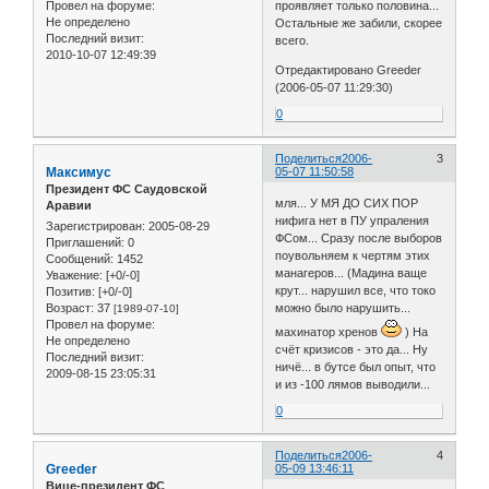
Провел на форуме:
проявляет только половина...
Не определено
Остальные же забили, скорее
Последний визит:
всего.
2010-10-07 12:49:39
Отредактировано Greeder
(2006-05-07 11:29:30)
0
Поделиться
2006-
3
Максимус
05-07 11:50:58
Президент ФС Саудовской
мля... У МЯ ДО СИХ ПОР
Аравии
нифига нет в ПУ упраления
Зарегистрирован
: 2005-08-29
ФСом... Сразу после выборов
Приглашений:
0
поувольняем к чертям этих
Сообщений:
1452
манагеров... (Мадина ваще
Уважение:
[+0/-0]
крут... нарушил все, что токо
Позитив:
[+0/-0]
Возраст:
37
можно было нарушить...
[1989-07-10]
Провел на форуме:
махинатор хренов
) На
Не определено
счёт кризисов - это да... Ну
Последний визит:
ничё... в бутсе был опыт, что
2009-08-15 23:05:31
и из -100 лямов выводили...
0
Поделиться
2006-
4
Greeder
05-09 13:46:11
Вице-президент ФС