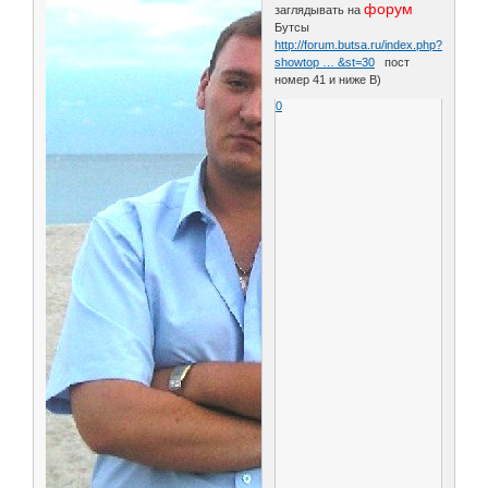
форум
заглядывать на
Бутсы
http://forum.butsa.ru/index.php?
showtop … &st=30
пост
номер 41 и ниже B)
0