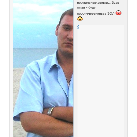
нормальные деньги... Будет
откат - буду
оооочччееенннььь ЗОЛ
0