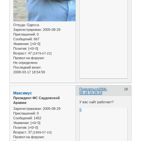
Откуда:
Одесса
Зарегистрирован
: 2005-08-29
Приглашений:
0
Сообщений:
667
Уважение:
[+0/-0]
Позитив:
[+0/-0]
Возраст:
47
[1979-07-22]
Провел на форуме:
Не определено
Последний визит:
2008-03-17 18:54:59
Поделиться
2006-
18
Максимус
05-18 15:25:24
Президент ФС Саудовской
У вас сайт работает?
Аравии
Зарегистрирован
: 2005-08-29
0
Приглашений:
0
Сообщений:
1452
Уважение:
[+0/-0]
Позитив:
[+0/-0]
Возраст:
37
[1989-07-10]
Провел на форуме: