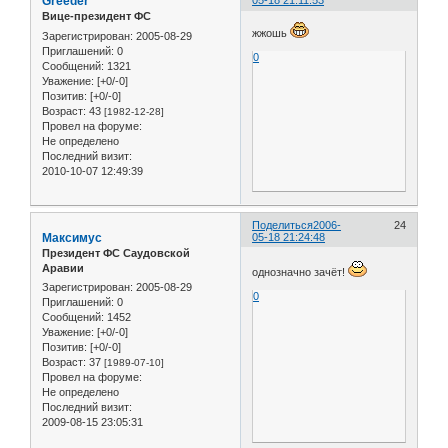
Greeder
05-18 21:11:53
Вице-президент ФС
жжошь
Зарегистрирован
: 2005-08-29
Приглашений:
0
0
Сообщений:
1321
Уважение:
[+0/-0]
Позитив:
[+0/-0]
Возраст:
43
[1982-12-28]
Провел на форуме:
Не определено
Последний визит:
2010-10-07 12:49:39
Поделиться
2006-
24
Максимус
05-18 21:24:48
Президент ФС Саудовской
Аравии
однозначно зачёт!
Зарегистрирован
: 2005-08-29
0
Приглашений:
0
Сообщений:
1452
Уважение:
[+0/-0]
Позитив:
[+0/-0]
Возраст:
37
[1989-07-10]
Провел на форуме:
Не определено
Последний визит:
2009-08-15 23:05:31