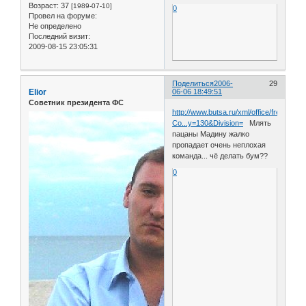
Возраст:
37
[1989-07-10]
0
Провел на форуме:
Не определено
Последний визит:
2009-08-15 23:05:31
Поделиться
2006-
29
Elior
06-06 18:49:51
Советник президента ФС
http://www.butsa.ru/xml/office/free.php?
Co...y=130&Division=
Млять
пацаны Мадину жалко
пропадает очень неплохая
команда... чё делать бум??
0