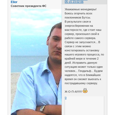
Elior
05-15 23:02:06
Советник президента ФС
Уважаемые менеджеры!
Боюсь огорчить всех
поклонников Бутсы.
В результате своя в
энергосбережении на
мастерхосте, где стоит наш
сервер, произошел свой в
работе самого сервера.
Сервер не запускается... В
связи с этим можно
констатировать остановку
нашего игрового процесса, по
крайней мере в течение 2
дней. Исправить данную
ситуацию может только один
человек... Гендальф... Будем
надеятся, что в ближайшее
время он сможет выехать к
пострадавшему серверу.
Ж-О-П-А!!!!!!!
0