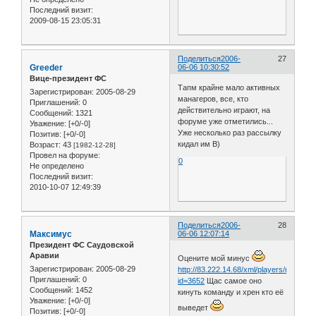
Последний визит:
2009-08-15 23:05:31
Поделиться
2006-
27
Greeder
06-06 10:30:52
Вице-президент ФС
Тапм крайне мало активных
Зарегистрирован
: 2005-08-29
манагеров, все, кто
Приглашений:
0
действительно играют, на
Сообщений:
1321
форуме уже отметились...
Уважение:
[+0/-0]
Уже несколько раз рассылку
Позитив:
[+0/-0]
кидал им B)
Возраст:
43
[1982-12-28]
Провел на форуме:
0
Не определено
Последний визит:
2010-10-07 12:49:39
Поделиться
2006-
28
Максимус
06-06 12:07:14
Президент ФС Саудовской
Аравии
Оцените мой минус
Зарегистрирован
: 2005-08-29
http://83.222.14.68/xml/players/roster.p
Приглашений:
0
id=3652
Щас самое оно
Сообщений:
1452
кинуть команду и хрен кто её
Уважение:
[+0/-0]
выведет
Позитив:
[+0/-0]