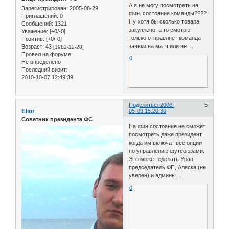
А я не могу посмотреть на
Зарегистрирован
: 2005-08-29
фин. состояние команды????
Приглашений:
0
Ну хотя бы сколько товара
Сообщений:
1321
закуплено, а то смотрю
Уважение:
[+0/-0]
только отправляет команда
Позитив:
[+0/-0]
заявки на матч или нет...
Возраст:
43
[1982-12-28]
Провел на форуме:
0
Не определено
Последний визит:
2010-10-07 12:49:39
Поделиться
2006-
5
Elior
05-09 15:20:30
Советник президента ФС
На фин состояние не сможет
посмотреть даже президент
когда им включат все опции
по управлению футсоюзами.
Это может сделать Уран -
председатель ФП, Аляска (не
уверен) и админы....
0