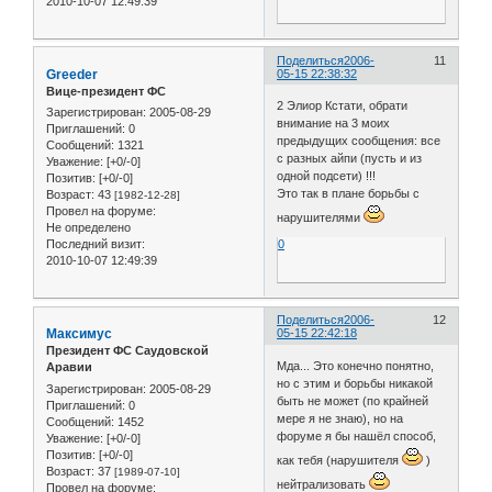
2010-10-07 12:49:39
Поделиться
2006-
11
Greeder
05-15 22:38:32
Вице-президент ФС
2 Элиор Кстати, обрати
Зарегистрирован
: 2005-08-29
внимание на 3 моих
Приглашений:
0
предыдущих сообщения: все
Сообщений:
1321
с разных айпи (пусть и из
Уважение:
[+0/-0]
одной подсети) !!!
Позитив:
[+0/-0]
Это так в плане борьбы с
Возраст:
43
[1982-12-28]
Провел на форуме:
нарушителями
Не определено
Последний визит:
0
2010-10-07 12:49:39
Поделиться
2006-
12
Максимус
05-15 22:42:18
Президент ФС Саудовской
Мда... Это конечно понятно,
Аравии
но с этим и борьбы никакой
Зарегистрирован
: 2005-08-29
быть не может (по крайней
Приглашений:
0
мере я не знаю), но на
Сообщений:
1452
форуме я бы нашёл способ,
Уважение:
[+0/-0]
Позитив:
[+0/-0]
как тебя (нарушителя
)
Возраст:
37
[1989-07-10]
нейтрализовать
Провел на форуме: