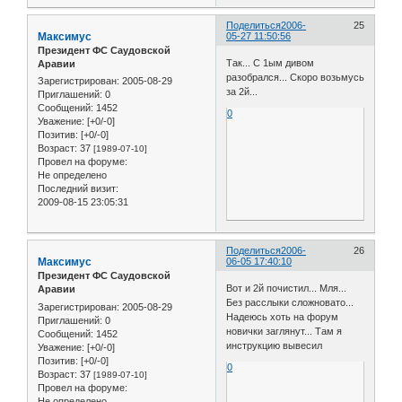
Поделиться
2006-
25
Максимус
05-27 11:50:56
Президент ФС Саудовской
Так... С 1ым дивом
Аравии
разобрался... Скоро возьмусь
Зарегистрирован
: 2005-08-29
за 2й...
Приглашений:
0
Сообщений:
1452
0
Уважение:
[+0/-0]
Позитив:
[+0/-0]
Возраст:
37
[1989-07-10]
Провел на форуме:
Не определено
Последний визит:
2009-08-15 23:05:31
Поделиться
2006-
26
Максимус
06-05 17:40:10
Президент ФС Саудовской
Вот и 2й почистил... Мля...
Аравии
Без расслыки сложновато...
Зарегистрирован
: 2005-08-29
Надеюсь хоть на форум
Приглашений:
0
новички заглянут... Там я
Сообщений:
1452
инструкцию вывесил
Уважение:
[+0/-0]
Позитив:
[+0/-0]
0
Возраст:
37
[1989-07-10]
Провел на форуме:
Не определено