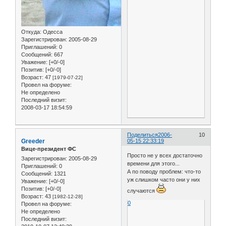
Откуда:
Одесса
Зарегистрирован
: 2005-08-29
Приглашений:
0
Сообщений:
667
Уважение:
[+0/-0]
Позитив:
[+0/-0]
Возраст:
47
[1979-07-22]
Провел на форуме:
Не определено
Последний визит:
2008-03-17 18:54:59
Поделиться
2006-
10
Greeder
05-15 22:33:19
Вице-президент ФС
Просто не у всех достаточно
Зарегистрирован
: 2005-08-29
времени для этого...
Приглашений:
0
А по поводу проблем: что-то
Сообщений:
1321
уж слишком часто они у них
Уважение:
[+0/-0]
Позитив:
[+0/-0]
случаются
Возраст:
43
[1982-12-28]
0
Провел на форуме:
Не определено
Последний визит: