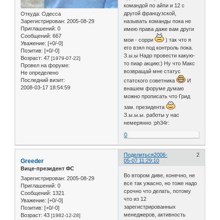
командой по айпи и 12 с
другой французской,
Откуда:
Одесса
Зарегистрирован
: 2005-08-29
называть команды пока не
Приглашений:
0
имею права даже вам други
Сообщений:
667
мои - сорри
) так что я
Уважение:
[+0/-0]
его взял под контроль пока.
Позитив:
[+0/-0]
З.ы.ы Надо провести какую-
Возраст:
47
[1979-07-22]
то пиар акцию:) Ну что Макс
Провел на форуме:
возвращай мне статус
Не определено
Последний визит:
статского советника
И
2008-03-17 18:54:59
внашем форуме думаю
можно прописать что Грид
зам. президента
З.ы.ы.ы. работы у нас
немерянно :ph34r:
0
Поделиться
2006-
2
Greeder
05-07 11:29:10
Вице-президент ФС
Во втором диве, конечно, не
Зарегистрирован
: 2005-08-29
все так ужасно, но тоже надо
Приглашений:
0
срочно что делать, потому
Сообщений:
1321
что из 12
Уважение:
[+0/-0]
зарегистрированных
Позитив:
[+0/-0]
менеджеров, активность
Возраст:
43
[1982-12-28]