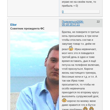
играю не на своём поле, то
прибыль = 0)
0
Поделиться
2006-
22
Elior
05-18 19:17:21
Советник президента ФС
Братва, не поверите я третью
ночь просыпаюсь в три ночи
чтобы отослать состав и
закупаю товар т.к. днём не
реал
Ирка нервничает,
мол чего это я повадился
третий день в одно и тоже
время вставать, дык я ещё
петуха на телефоне включаю,
чтоб проснуться. Короче
жизнь настоящего тренера,
бессоные ночи и т.д. и т.п. А
так как Ирка тоже
просыпается, то чтобы не
особо нервничала
приходится по второму кругу
выполнять супружеский долг,
короче по-моему жене
даже нравится что в Бутсе
такие проблемы