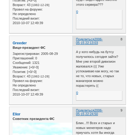
Позитив:
[+0/-0]
этого сервера???
Возраст:
43
[1982-12-28]
Провел на форуме:
0
Не определено
Последний визит:
2010-10-07 12:49:39
Поделиться
2006-
8
Greeder
05-15 22:13:03
Вице-президент ФС
А у кого нибудь на бутсу
Зарегистрирован
: 2005-08-29
получилось сегодня зайти?
Приглашений:
0
Мне уже второй дивизион
Сообщений:
1321
жаловался ((( Уже
Уважение:
[+0/-0]
успокаиваю как могу, но так
Позитив:
[+0/-0]
не то, что новых, старых
Возраст:
43
[1982-12-28]
Провел на форуме:
манагеров можно
Не определено
порастерять ((
Последний визит:
0
2010-10-07 12:49:39
Поделиться
2006-
9
Elior
05-15 22:24:50
Советник президента ФС
Блин...!!! Всех и старых и
новых менегеров надо
приучать хотя бы иногда