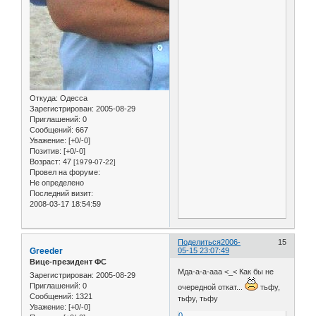
Откуда:
Одесса
Зарегистрирован
: 2005-08-29
Приглашений:
0
Сообщений:
667
Уважение:
[+0/-0]
Позитив:
[+0/-0]
Возраст:
47
[1979-07-22]
Провел на форуме:
Не определено
Последний визит:
2008-03-17 18:54:59
Поделиться
2006-
15
Greeder
05-15 23:07:49
Вице-президент ФС
Мда-а-а-ааа <_< Как бы не
Зарегистрирован
: 2005-08-29
Приглашений:
0
очередной откат...
тьфу,
Сообщений:
1321
тьфу, тьфу
Уважение:
[+0/-0]
0