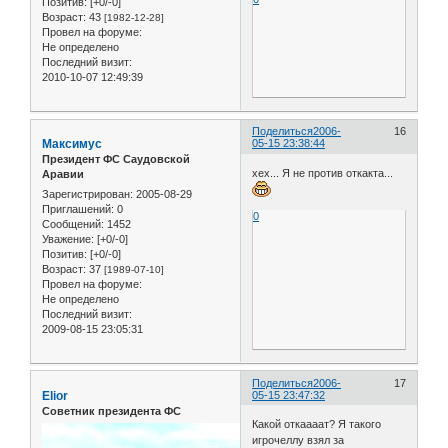
Позитив:
[+0/-0]
Возраст:
43
[1982-12-28]
Провел на форуме:
Не определено
Последний визит:
2010-10-07 12:49:39
Поделиться
2006-
16
Максимус
05-15 23:38:44
Президент ФС Саудовской
хех... Я не против откакта...
Аравии
Зарегистрирован
: 2005-08-29
Приглашений:
0
0
Сообщений:
1452
Уважение:
[+0/-0]
Позитив:
[+0/-0]
Возраст:
37
[1989-07-10]
Провел на форуме:
Не определено
Последний визит:
2009-08-15 23:05:31
Поделиться
2006-
17
Elior
05-15 23:47:32
Советник президента ФС
Какой откаааат? Я такого
игрочеллу взял за