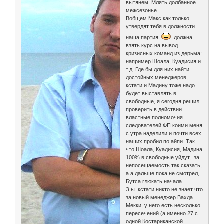
вытянем. Млять долбанное
межсезонье...
Вобщем Макс как только
утвердят тебя в должности
наша партия
должна
взять курс на вывод
кризисных команд из дерьма:
например Шоала, Куадисия и
т.д. Где бы для них найти
достойных менеджеров,
кстати и Мадину тоже надо
будет выставлять в
свободные, я сегодня решил
проверить в действии
властные полномочия
следователей ФП коими меня
с утра наделили и почти всех
наших пробил по айпи. Так
что Шоала, Куадисия, Мадина
100% в свободные уйдут, за
непосещаемость так сказать,
а а дальше пока не смотрел,
Бутса глюкать начала.
З.ы. кстати никто не знает что
за новый менеджер Вахда
Мекки, у него есть несколько
пересечений (а именно 27 с
одной Костариканской