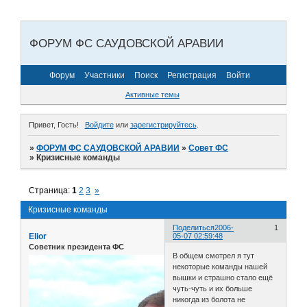
ФОРУМ ФС САУДОВСКОЙ АРАВИИ
Форум
Участники
Поиск
Регистрация
Войти
Активные темы
Привет, Гость!
Войдите
или
зарегистрируйтесь
.
»
ФОРУМ ФС САУДОВСКОЙ АРАВИИ
»
Совет ФС
»
Кризисные команды
Страница:
1
2
3
»
Кризисные команды
Поделиться
2006-
1
Elior
05-07 02:59:48
Советник президента ФС
В общем смотрел я тут
некоторые команды нашей
вышки и страшно стало ещё
чуть-чуть и их больше
никогда из болота не