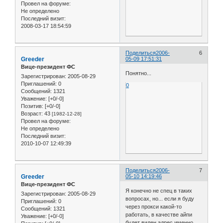
Провел на форуме:
Не определено
Последний визит:
2008-03-17 18:54:59
Поделиться
2006-
6
Greeder
05-09 17:51:31
Вице-президент ФС
Понятно...
Зарегистрирован
: 2005-08-29
Приглашений:
0
0
Сообщений:
1321
Уважение:
[+0/-0]
Позитив:
[+0/-0]
Возраст:
43
[1982-12-28]
Провел на форуме:
Не определено
Последний визит:
2010-10-07 12:49:39
Поделиться
2006-
7
Greeder
05-10 14:19:46
Вице-президент ФС
Я конечно не спец в таких
Зарегистрирован
: 2005-08-29
вопросах, но... если я буду
Приглашений:
0
через прокси какой-то
Сообщений:
1321
работать, в качестве айпи
Уважение:
[+0/-0]
будет виден адрес именно