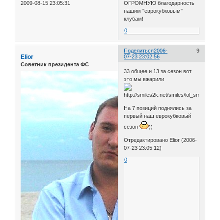
2009-08-15 23:05:31
ОГРОМНУЮ благодарность
нашим "еврокубковым"
клубам!
0
Поделиться
2006-
9
Elior
07-23 23:02:56
Советник президента ФС
33 общее и 13 за сезон вот
это мы вжарили
На 7 позиций поднялись за
первый наш еврокубковый
сезон
))
Отредактировано Elior (2006-
07-23 23:05:12)
0