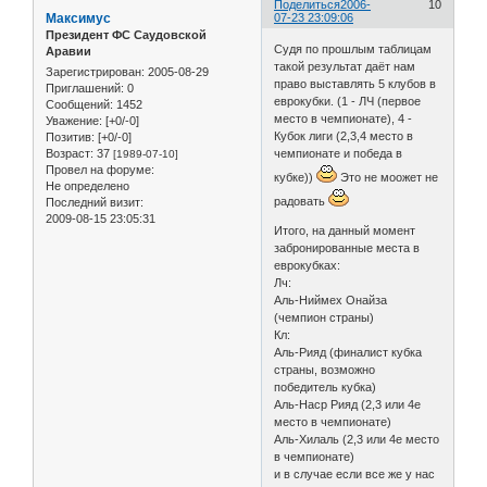
Поделиться
2006-
10
Максимус
07-23 23:09:06
Президент ФС Саудовской
Судя по прошлым таблицам
Аравии
такой результат даёт нам
Зарегистрирован
: 2005-08-29
право выставлять 5 клубов в
Приглашений:
0
еврокубки. (1 - ЛЧ (первое
Сообщений:
1452
место в чемпионате), 4 -
Уважение:
[+0/-0]
Кубок лиги (2,3,4 место в
Позитив:
[+0/-0]
Возраст:
37
чемпионате и победа в
[1989-07-10]
Провел на форуме:
кубке))
Это не моожет не
Не определено
радовать
Последний визит:
2009-08-15 23:05:31
Итого, на данный момент
забронированные места в
еврокубках:
Лч:
Аль-Ниймех Онайза
(чемпион страны)
Кл:
Аль-Рияд (финалист кубка
страны, возможно
победитель кубка)
Аль-Наср Рияд (2,3 или 4е
место в чемпионате)
Аль-Хилаль (2,3 или 4е место
в чемпионате)
и в случае если все же у нас