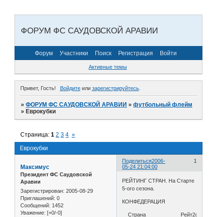
ФОРУМ ФС САУДОВСКОЙ АРАВИИ
Форум
Участники
Поиск
Регистрация
Войти
Активные темы
Привет, Гость!
Войдите
или
зарегистрируйтесь
.
»
ФОРУМ ФС САУДОВСКОЙ АРАВИИ
»
футбольный флейм
»
Еврокубки
Страница:
1
2
3
4
»
Еврокубки
Поделиться
2006-
1
Максимус
05-24 21:04:00
Президент ФС Саудовской
РЕЙТИНГ СТРАН. На Старте
Аравии
5-ого сезона.
Зарегистрирован
: 2005-08-29
Приглашений:
0
КОНФЕДЕРАЦИЯ
Сообщений:
1452
Уважение:
[+0/-0]
__Страна____________Рейт2сез__3с