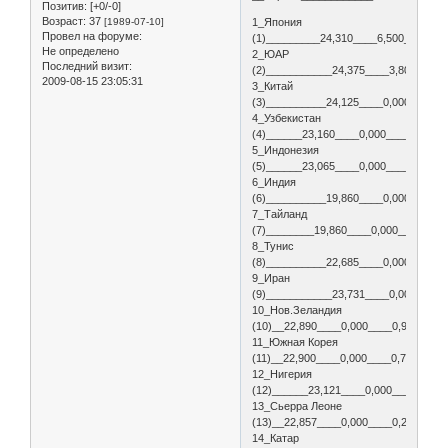
Позитив:
[+0/-0]
Возраст:
37
[1989-07-10]
1_Япония
Провел на форуме:
(1)_________24,310____6,500____9,6
Не определено
2_ЮАР
Последний визит:
(2)___________24,375____3,800____9
2009-08-15 23:05:31
3_Китай
(3)__________24,125____0,000____5,
4_Узбекистан
(4)______23,160____0,000____5,792_
5_Индонезия
(5)______23,065____0,000____4,900_
6_Индия
(6)__________19,860____0,000____6,
7_Тайланд
(7)________19,860____0,000____6,00
8_Тунис
(8)__________22,685____0,000____2,
9_Иран
(9)___________23,731____0,000____0
10_Нов.Зеландия
(10)__22,890____0,000____0,900___0
11_Южная Корея
(11)__22,900____0,000____0,750___0
12_Нигерия
(12)______23,121____0,000____0,000
13_Сьерра Леоне
(13)__22,857____0,000____0,250___0
14_Катар