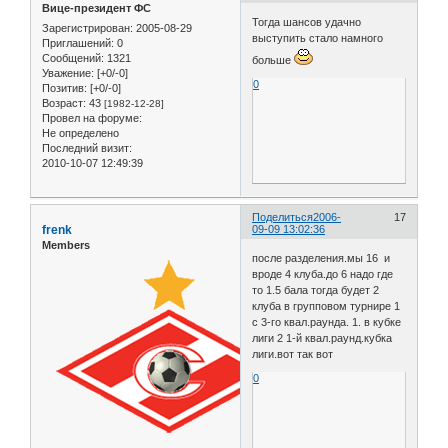
Вице-президент ФС
Тогда шансов удачно
Зарегистрирован
: 2005-08-29
выступить стало намного
Приглашений:
0
Сообщений:
1321
больше
Уважение:
[+0/-0]
0
Позитив:
[+0/-0]
Возраст:
43
[1982-12-28]
Провел на форуме:
Не определено
Последний визит:
2010-10-07 12:49:39
Поделиться
2006-
17
frenk
09-09 13:02:36
Members
после разделения.мы 16 и
вроде 4 клуба.до 6 надо где
то 1.5 бала тогда будет 2
клуба в групповом турнире 1
с 3-го квал.раунда. 1. в кубке
лиги 2 1-й квал.раунд.кубка
лиги.вот так вот
0