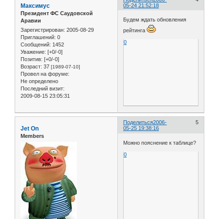
Максимус
05-24 21:52:18
Президент ФС Саудовской
Будем ждать обновления
Аравии
Зарегистрирован
: 2005-08-29
рейтинга
Приглашений:
0
0
Сообщений:
1452
Уважение:
[+0/-0]
Позитив:
[+0/-0]
Возраст:
37
[1989-07-10]
Провел на форуме:
Не определено
Последний визит:
2009-08-15 23:05:31
Поделиться
2006-
5
Jet On
05-25 19:38:16
Members
Можно пояснение к таблице?
0