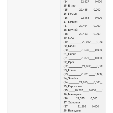
(14)________22,827____0,000____0,0
15_Египет
(15)_______22,485____0,000____0,00
16_Йемен
(16)________22,468____0,000____0,0
17_Гамбия
(17)_______22,464____0,000____0,00
18_Бруней
(18)_______22,413____0,000____0,00
19_ОАЭ
(19)_________22,042____0,000____0,
20_Габон
(20)________21,530____0,000____0,5
21_Сирия
(21)________21,879____0,000____0,0
22_Ирак
(22)_________21,862____0,000____0,
23_Кения
(23)________21,811____0,000____0,0
24_Замбия
(24)_______21,615____0,000____0,00
25_Киргизстан
(25)____20,267____0,000____1,250__
26_Мальдивы
(26)_____21,355____0,000____0,000_
27_Эфиопия
(27)______21,286____0,000____0,000
28_Бангадеш