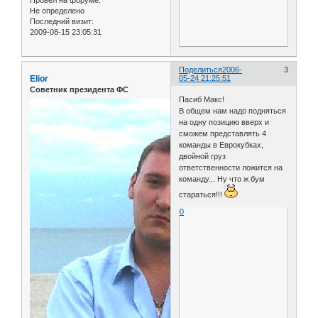
Не определено
Последний визит:
2009-08-15 23:05:31
Поделиться
2006-
3
Elior
05-24 21:25:51
Советник президента ФС
Пасиб Макс!
В общем нам надо подняться
на одну позицию вверх и
сможем представлять 4
команды в Еврокубках,
двойной груз
ответственности ложится на
команду... Ну что ж бум
стараться!!!
0