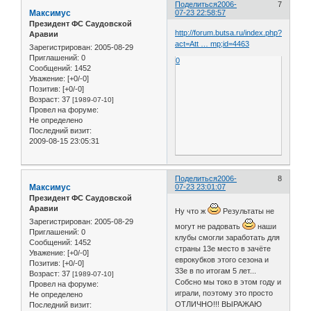
Поделиться
2006-
7
Максимус
07-23 22:58:57
Президент ФС Саудовской
http://forum.butsa.ru/index.php?
Аравии
act=Att … mp;id=4463
Зарегистрирован
: 2005-08-29
Приглашений:
0
0
Сообщений:
1452
Уважение:
[+0/-0]
Позитив:
[+0/-0]
Возраст:
37
[1989-07-10]
Провел на форуме:
Не определено
Последний визит:
2009-08-15 23:05:31
Поделиться
2006-
8
Максимус
07-23 23:01:07
Президент ФС Саудовской
Аравии
Ну что ж
Результаты не
Зарегистрирован
: 2005-08-29
могут не радовать
наши
Приглашений:
0
клубы смогли заработать для
Сообщений:
1452
страны 13е место в зачёте
Уважение:
[+0/-0]
еврокубков этого сезона и
Позитив:
[+0/-0]
33е в по итогам 5 лет...
Возраст:
37
[1989-07-10]
Собсно мы токо в этом году и
Провел на форуме:
играли, поэтому это просто
Не определено
ОТЛИЧНО!!! ВЫРАЖАЮ
Последний визит: