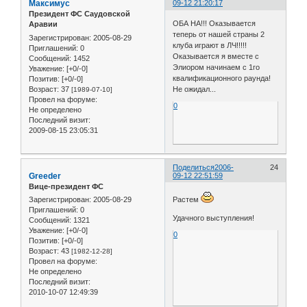
Максимус
09-12 21:20:17
Президент ФС Саудовской
ОБА НА!!! Оказывается
Аравии
теперь от нашей страны 2
Зарегистрирован
: 2005-08-29
клуба играют в ЛЧ!!!!!
Приглашений:
0
Оказывается я вместе с
Сообщений:
1452
Элиором начинаем с 1го
Уважение:
[+0/-0]
квалификационного раунда!
Позитив:
[+0/-0]
Возраст:
37
Не ожидал...
[1989-07-10]
Провел на форуме:
0
Не определено
Последний визит:
2009-08-15 23:05:31
Поделиться
2006-
24
Greeder
09-12 22:51:59
Вице-президент ФС
Зарегистрирован
: 2005-08-29
Растем
Приглашений:
0
Удачного выступления!
Сообщений:
1321
Уважение:
[+0/-0]
0
Позитив:
[+0/-0]
Возраст:
43
[1982-12-28]
Провел на форуме:
Не определено
Последний визит:
2010-10-07 12:49:39