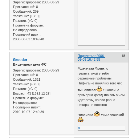
Зарегистрирован
: 2005-08-29
Приглашений:
0
Сообщений:
269
Уважение:
[+0/-0]
Позитив:
[+0/-0]
Провел на форуме:
Не определено
Последний визит:
2008-08-03 18:49:48
Поделиться
2006-
18
Greeder
09-09 16:42:55
Вице-президент ФС
Мда-а-ааа Френк, с
Зарегистрирован
: 2005-08-29
грамматикой у тебя
Приглашений:
0
серьезные проблемы...
Сообщений:
1321
Нифига не понял из того что
Уважение:
[+0/-0]
Позитив:
[+0/-0]
ты написал
Я конечно
Возраст:
43
[1982-12-28]
примерно догадываюсь о чем
Провел на форуме:
идет речь, но все равно
Не определено
нихера не понятно
Последний визит:
2010-10-07 12:49:39
Ниасилил
Учи албанский
0