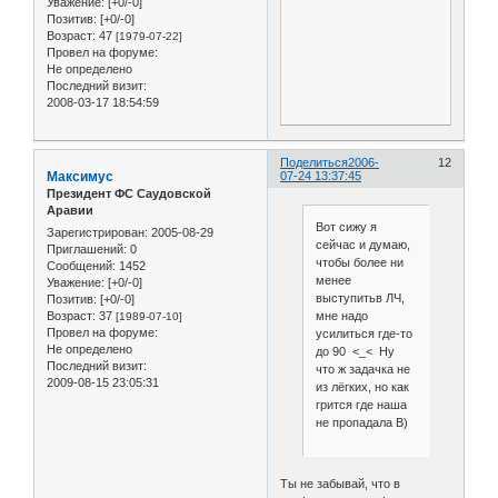
Уважение:
[+0/-0]
Позитив:
[+0/-0]
Возраст:
47
[1979-07-22]
Провел на форуме:
Не определено
Последний визит:
2008-03-17 18:54:59
Поделиться
2006-
12
Максимус
07-24 13:37:45
Президент ФС Саудовской
Аравии
Вот сижу я
Зарегистрирован
: 2005-08-29
сейчас и думаю,
Приглашений:
0
чтобы более ни
Сообщений:
1452
менее
Уважение:
[+0/-0]
выступитьв ЛЧ,
Позитив:
[+0/-0]
Возраст:
37
мне надо
[1989-07-10]
Провел на форуме:
усилиться где-то
Не определено
до 90 <_< Ну
Последний визит:
что ж задачка не
2009-08-15 23:05:31
из лёгких, но как
грится где наша
не пропадала B)
Ты не забывай, что в