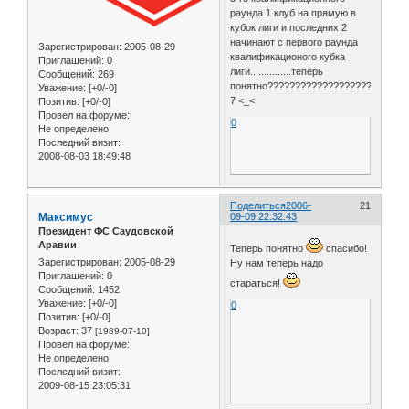
раунда 1 клуб на прямую в
кубок лиги и последних 2
начинают с первого раунда
Зарегистрирован
: 2005-08-29
квалификационого кубка
Приглашений:
0
лиги...............теперь
Сообщений:
269
понятно?????????????????????????
Уважение:
[+0/-0]
7 <_<
Позитив:
[+0/-0]
Провел на форуме:
0
Не определено
Последний визит:
2008-08-03 18:49:48
Поделиться
2006-
21
Максимус
09-09 22:32:43
Президент ФС Саудовской
Аравии
Теперь понятно
спасибо!
Зарегистрирован
: 2005-08-29
Ну нам теперь надо
Приглашений:
0
стараться!
Сообщений:
1452
Уважение:
[+0/-0]
0
Позитив:
[+0/-0]
Возраст:
37
[1989-07-10]
Провел на форуме:
Не определено
Последний визит:
2009-08-15 23:05:31