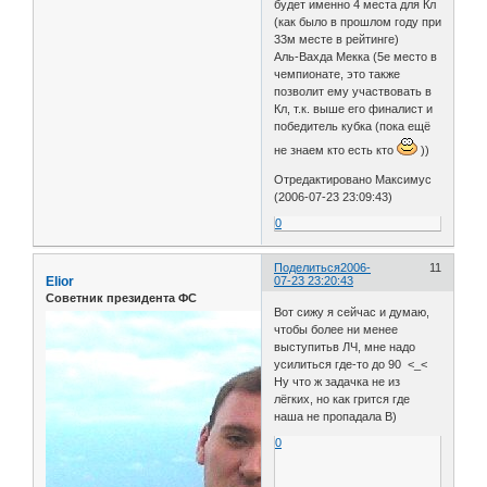
будет именно 4 места для Кл
(как было в прошлом году при
33м месте в рейтинге)
Аль-Вахда Мекка (5е место в
чемпионате, это также
позволит ему участвовать в
Кл, т.к. выше его финалист и
победитель кубка (пока ещё
не знаем кто есть кто
))
Отредактировано Максимус
(2006-07-23 23:09:43)
0
Поделиться
2006-
11
Elior
07-23 23:20:43
Советник президента ФС
Вот сижу я сейчас и думаю,
чтобы более ни менее
выступитьв ЛЧ, мне надо
усилиться где-то до 90 <_<
Ну что ж задачка не из
лёгких, но как грится где
наша не пропадала B)
0