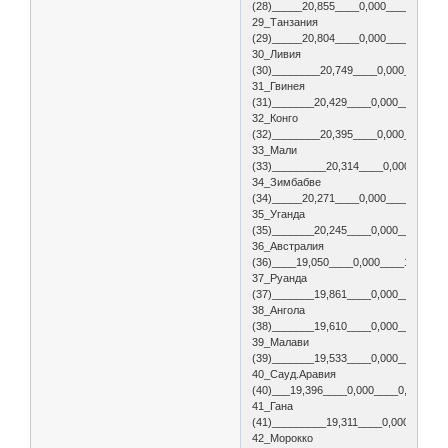
(28)_____20,855____0,000____0,000_
29_Танзания
(29)_____20,804____0,000____0,000_
30_Ливия
(30)________20,749____0,000____0,0
31_Гвинея
(31)_______20,429____0,000____0,00
32_Конго
(32)________20,395____0,000____0,0
33_Мали
(33)_________20,314____0,000____0,
34_Зимбабве
(34)_____20,271____0,000____0,000_
35_Уганда
(35)_______20,245____0,000____0,00
36_Австралия
(36)____19,050____0,000____1,000__
37_Руанда
(37)_______19,861____0,000____0,00
38_Ангола
(38)_______19,610____0,000____0,00
39_Малави
(39)_______19,533____0,000____0,00
40_Сауд.Аравия
(40)___19,396____0,000____0,000___
41_Гана
(41)_________19,311____0,000____0,
42_Морокко