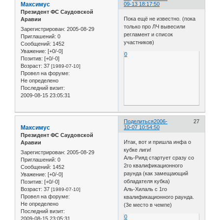
Максимус
09-13 18:17:50
Президент ФС Саудовской
Пока ещё не известно. (пока
Аравии
только про ЛЧ вывесили
Зарегистрирован
: 2005-08-29
регламент и список
Приглашений:
0
участников)
Сообщений:
1452
Уважение:
[+0/-0]
0
Позитив:
[+0/-0]
Возраст:
37
[1989-07-10]
Провел на форуме:
Не определено
Последний визит:
2009-08-15 23:05:31
Поделиться
2006-
27
Максимус
10-07 10:54:50
Президент ФС Саудовской
Итак, вот и пришла инфа о
Аравии
кубке лиги!
Зарегистрирован
: 2005-08-29
Аль-Рияд стартует сразу со
Приглашений:
0
2го квалификационного
Сообщений:
1452
раунда (как замещающий
Уважение:
[+0/-0]
обладателя кубка)
Позитив:
[+0/-0]
Возраст:
37
Аль-Хилаль с 1го
[1989-07-10]
Провел на форуме:
квалификационного раунда.
Не определено
(3е место в чемпе)
Последний визит:
0
2009-08-15 23:05:31