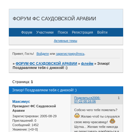
ФОРУМ ФС САУДОВСКОЙ АРАВИИ
Форум
Участники
Поиск
Регистрация
Войти
Активные темы
Привет, Гость!
Войдите
или
зарегистрируйтесь
.
»
ФОРУМ ФС САУДОВСКОЙ АРАВИИ
»
флейм
»
Элиор!
Поздравляем тебя с днюхой! :)
Страница:
1
Элиор! Поздравляем тебя с днюхой! :)
Поделиться
2006-
1
Максимус
07-22 00:16:06
Президент ФС Саудовской
Собсно чего тебе пожелать?
Аравии
Зарегистрирован
: 2005-08-29
Желаю чтоб ты слушался
Приглашений:
0
свою жену-красавицу!
Сообщений:
1452
Шутка... Желаю тебе никогда
Уважение:
[+0/-0]
не переставать влюбляться в