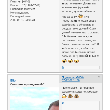
Позитив:
[+0/-0]
твою половинку! Достигать
Возраст:
37
[1989-07-10]
всего-всего! (для неё
Провел на форуме:
ессесно, ну и не забывать
Не определено
Последний визит:
про заначку
) Не
2009-08-15 23:05:31
переставать снова и снова
завоёвывать её сердце и
сердца твоих друзей! Один
умный человек как то сказал:
"Не бывает счастья, как
постоянного состояния, но
бывают моменты счастья". Я
тебе пожелаю, чтобы этих
моментов было как можно
больше! С ДНЮХОЙ ТЕБЯ!!!!
0
Поделиться
2006-
2
Elior
07-22 02:11:36
Советник президента ФС
Пасиб Макс! Ты прав про
заначку никогда не забываю
0