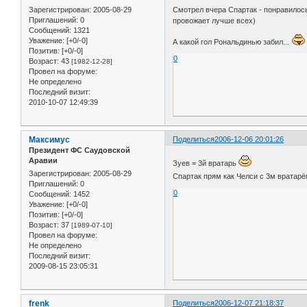
Зарегистрирован
: 2005-08-29
Смотрел вчера Спартак - понравилос
Приглашений:
0
провожает лучше всех)
Сообщений:
1321
Уважение:
[+0/-0]
А какой гол Рональдинью забил...
Позитив:
[+0/-0]
0
Возраст:
43
[1982-12-28]
Провел на форуме:
Не определено
Последний визит:
2010-10-07 12:49:39
Максимус
Поделиться
2006-12-06 20:01:26
Президент ФС Саудовской
Аравии
Зуев = 3й вратарь
Зарегистрирован
: 2005-08-29
Спартак прям как Челси с 3м вратар
Приглашений:
0
0
Сообщений:
1452
Уважение:
[+0/-0]
Позитив:
[+0/-0]
Возраст:
37
[1989-07-10]
Провел на форуме:
Не определено
Последний визит:
2009-08-15 23:05:31
frenk
Поделиться
2006-12-07 21:18:37