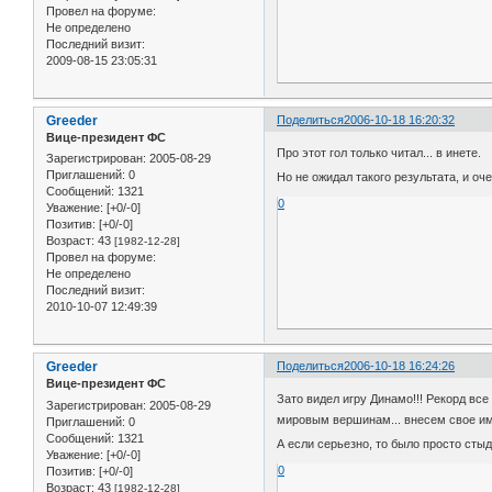
Провел на форуме:
Не определено
Последний визит:
2009-08-15 23:05:31
Greeder
Поделиться
2006-10-18 16:20:32
Вице-президент ФС
Про этот гол только читал... в инете.
Зарегистрирован
: 2005-08-29
Приглашений:
0
Но не ожидал такого результата, и оч
Сообщений:
1321
0
Уважение:
[+0/-0]
Позитив:
[+0/-0]
Возраст:
43
[1982-12-28]
Провел на форуме:
Не определено
Последний визит:
2010-10-07 12:49:39
Greeder
Поделиться
2006-10-18 16:24:26
Вице-президент ФС
Зато видел игру Динамо!!! Рекорд все
Зарегистрирован
: 2005-08-29
мировым вершинам... внесем свое и
Приглашений:
0
Сообщений:
1321
А если серьезно, то было просто сты
Уважение:
[+0/-0]
0
Позитив:
[+0/-0]
Возраст:
43
[1982-12-28]