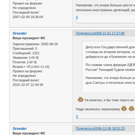
Провел на форуме:
Напомним, что вчера больше шести ч
Не определено
несколько иностранных делегаций, ра
Последний визит:
2007-02-09 18:36:04
0
Greeder
Поделиться
2006-11-01 17:27:08
Вице-президент ФС
Зарегистрирован
: 2005-08-29
Депутаты Государственной думы
Приглашений:
0
столицы во вторник вечером, п
Сообщений:
1321
добираться до «Лужников» на м
Уважение:
[+0/-0]
Позитив:
[+0/-0]
По словам члена фракции ЛДПР 
Возраст:
43
[1982-12-28]
России" Геннадий Гудков назвал
Провел на форуме:
Не определено
Напомним, что вчера больше ше
Последний визит:
душ Сантуш и несколько иностр
2010-10-07 12:49:39
Уж конечно, я бы тоже такого не
Надо назначать переигровку
0
Greeder
Поделиться
2006-12-06 18:52:23
Вице-президент ФС