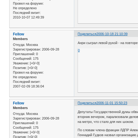
Провел на форуме:
Не определено
Последний визит:
2010-10-07 12:49:39
Fellow
Поделиться
2006-10-18 21:10:39
Members
Анри сыграл левой рукой - на повторе
Откуда:
Москва
Зарегистрирован
: 2006-09-28
0
Приглашений:
0
Сообщений:
175
Уважение:
[+0/-0]
Позитив:
[+0/-0]
Провел на форуме:
Не определено
Последний визит:
2007-02-09 18:36:04
Fellow
Поделиться
2006-11-01 15:50:23
Members
Депутаты Государственной думы обви
Откуда:
Москва
вторник вечером, парализовали делов
Зарегистрирован
: 2006-09-28
на метро, что стало для них шоком.
Приглашений:
0
Сообщений:
175
По словам члена фракции ЛДПР Алекс
Уважение:
[+0/-0]
Геннадий Гудков назвал организацию 
Позитив:
[+0/-0]