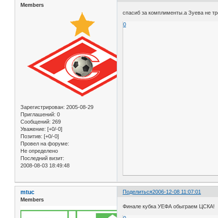
Members
спасиб за комплименты.а Зуева не т
0
Зарегистрирован
: 2005-08-29
Приглашений:
0
Сообщений:
269
Уважение:
[+0/-0]
Позитив:
[+0/-0]
Провел на форуме:
Не определено
Последний визит:
2008-08-03 18:49:48
mtuc
Поделиться
2006-12-08 11:07:01
Members
Финале кубка УЕФА обыграем ЦСКА!
0