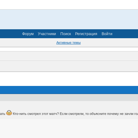
Форум
Участники
Поиск
Регистрация
Войти
Активные темы
вать
Кто-нить смотрел этот матч? Если смотрели, то объясните почему не зачли го