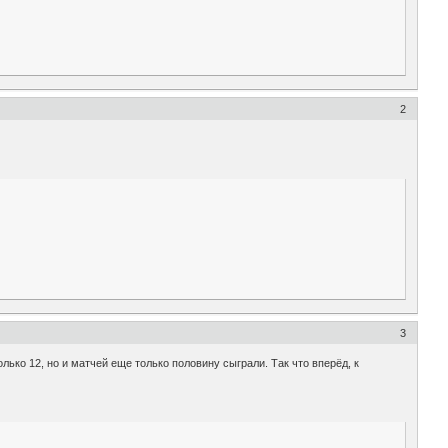
2
3
олько 12, но и матчей еще только половину сыграли. Так что вперёд, к