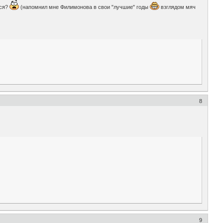
лся?
(напомнил мне Филимонова в свои "лучшие" годы
взглядом мяч
8
9