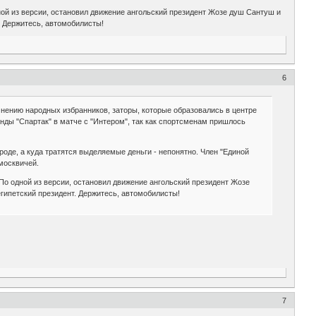
ой из версии, остановил движение ангольский президент Жозе душ Сантуш и
. Держитесь, автомобилисты!
6
нению народных избранников, заторы, которые образовались в центре
нды "Спартак" в матче с "Интером", так как спортсменам пришлось
де, а куда тратятся выделяемые деньги - непонятно. Член "Единой
 москвичей.
о одной из версии, остановил движение ангольский президент Жозе
гипетский президент. Держитесь, автомобилисты!
7