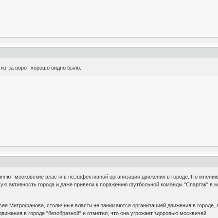
 из-за ворот хорошо видно было.
няют московские власти в неэффективной организации движения в городе. По мнению 
ую активность города и даже привели к поражению футбольной команды "Спартак" в м
ея Митрофанова, столичные власти не занимаются организацией движения в городе, а
движения в городе "безобразной" и отметил, что она угрожает здоровью москвичей.