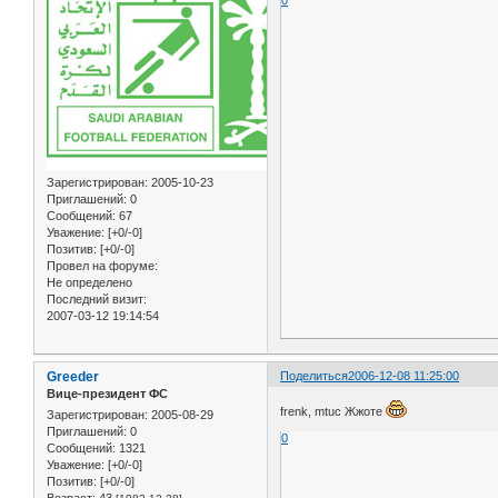
Зарегистрирован
: 2005-10-23
Приглашений:
0
Сообщений:
67
Уважение:
[+0/-0]
Позитив:
[+0/-0]
Провел на форуме:
Не определено
Последний визит:
2007-03-12 19:14:54
Greeder
Поделиться
2006-12-08 11:25:00
Вице-президент ФС
frenk, mtuc Жжоте
Зарегистрирован
: 2005-08-29
Приглашений:
0
0
Сообщений:
1321
Уважение:
[+0/-0]
Позитив:
[+0/-0]
Возраст:
43