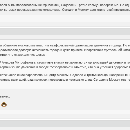
асов были парализованы центр Москвы, Садовое и Третье кольцо, набережные. По одн
ди которых перекрывали несколько улиц. Сегодня в Москву едет египетский президент
 обвиняют московские власти в неэффективной организации движения в городе. По м
арализовали деловую активность города и даже привели к поражению футбольной кома
етро, что стало для них шоком.
Алексея Митрофанова, столичные власти не занимаются организацией движения в горо
 организацию движения в городе "безобразной" и отметил, что она угрожает здоровью
сти часов были парализованы центр Москвы, Садовое и Третье кольцо, набережные. П
анных делегаций, ради которых перекрывали несколько улиц. Сегодня в Москву едет е
 вынес.