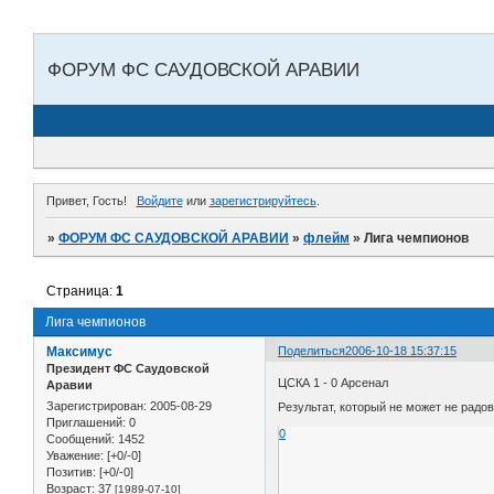
ФОРУМ ФС САУДОВСКОЙ АРАВИИ
Привет, Гость!
Войдите
или
зарегистрируйтесь
.
»
ФОРУМ ФС САУДОВСКОЙ АРАВИИ
»
флейм
»
Лига чемпионов
Страница:
1
Лига чемпионов
Максимус
Поделиться
2006-10-18 15:37:15
Президент ФС Саудовской
ЦСКА 1 - 0 Арсенал
Аравии
Зарегистрирован
: 2005-08-29
Результат, который не может не радо
Приглашений:
0
0
Сообщений:
1452
Уважение:
[+0/-0]
Позитив:
[+0/-0]
Возраст:
37
[1989-07-10]