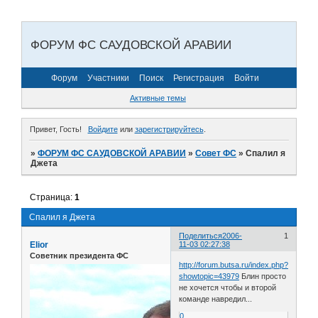
ФОРУМ ФС САУДОВСКОЙ АРАВИИ
Форум
Участники
Поиск
Регистрация
Войти
Активные темы
Привет, Гость!
Войдите
или
зарегистрируйтесь
.
»
ФОРУМ ФС САУДОВСКОЙ АРАВИИ
»
Совет ФС
»
Спалил я
Джета
Страница:
1
Спалил я Джета
Поделиться
2006-
1
Elior
11-03 02:27:38
Советник президента ФС
http://forum.butsa.ru/index.php?
showtopic=43979
Блин просто
не хочется чтобы и второй
команде навредил...
0