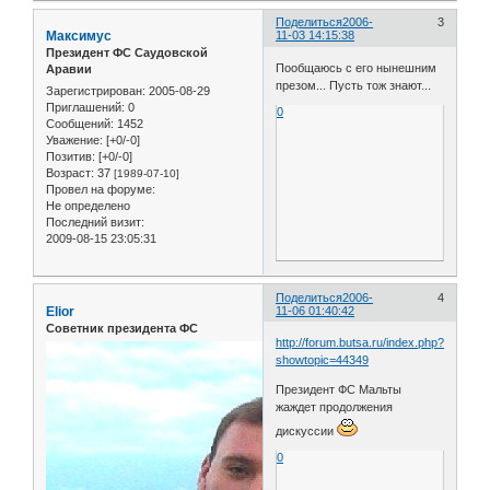
Поделиться
2006-
3
Максимус
11-03 14:15:38
Президент ФС Саудовской
Пообщаюсь с его нынешним
Аравии
презом... Пусть тож знают...
Зарегистрирован
: 2005-08-29
Приглашений:
0
0
Сообщений:
1452
Уважение:
[+0/-0]
Позитив:
[+0/-0]
Возраст:
37
[1989-07-10]
Провел на форуме:
Не определено
Последний визит:
2009-08-15 23:05:31
Поделиться
2006-
4
Elior
11-06 01:40:42
Советник президента ФС
http://forum.butsa.ru/index.php?
showtopic=44349
Президент ФС Мальты
жаждет продолжения
дискуссии
0