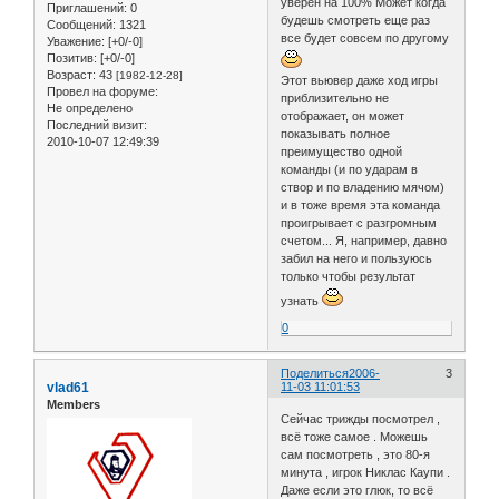
уверен на 100% Может когда
Приглашений:
0
будешь смотреть еще раз
Сообщений:
1321
все будет совсем по другому
Уважение:
[+0/-0]
Позитив:
[+0/-0]
Возраст:
43
[1982-12-28]
Этот вьювер даже ход игры
Провел на форуме:
приблизительно не
Не определено
отображает, он может
Последний визит:
показывать полное
2010-10-07 12:49:39
преимущество одной
команды (и по ударам в
створ и по владению мячом)
и в тоже время эта команда
проигрывает с разгромным
счетом... Я, например, давно
забил на него и пользуюсь
только чтобы результат
узнать
0
Поделиться
2006-
3
vlad61
11-03 11:01:53
Members
Сейчас трижды посмотрел ,
всё тоже самое . Можешь
сам посмотреть , это 80-я
минута , игрок Никлас Каупи .
Даже если это глюк, то всё