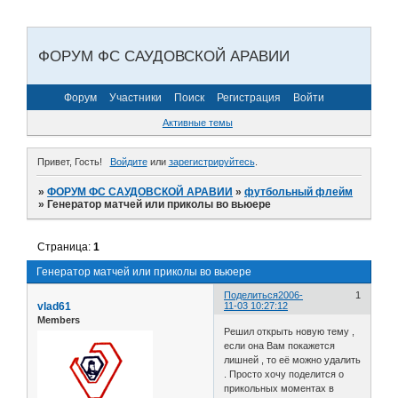
ФОРУМ ФС САУДОВСКОЙ АРАВИИ
Форум
Участники
Поиск
Регистрация
Войти
Активные темы
Привет, Гость!
Войдите
или
зарегистрируйтесь
.
»
ФОРУМ ФС САУДОВСКОЙ АРАВИИ
»
футбольный флейм
»
Генератор матчей или приколы во вьюере
Страница:
1
Генератор матчей или приколы во вьюере
Поделиться
2006-
1
vlad61
11-03 10:27:12
Members
Решил открыть новую тему ,
если она Вам покажется
лишней , то её можно удалить
. Просто хочу поделится о
прикольных моментах в