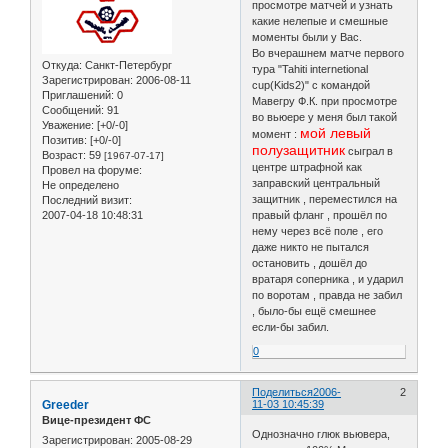
просмотре матчей и узнать
какие нелепые и смешные
моменты были у Вас.
Во вчерашнем матче первого
Откуда:
Санкт-Петербург
тура "Tahiti internetional
Зарегистрирован
: 2006-08-11
cup(Kids2)" с командой
Приглашений:
0
Мавегру Ф.К. при просмотре
Сообщений:
91
во вьюере у меня был такой
Уважение:
[+0/-0]
мой левый
момент :
Позитив:
[+0/-0]
полузащитник
сыграл в
Возраст:
59
[1967-07-17]
центре штрафной как
Провел на форуме:
заправский центральный
Не определено
защитник , переместился на
Последний визит:
2007-04-18 10:48:31
правый фланг , прошёл по
нему через всё поле , его
даже никто не пытался
остановить , дошёл до
вратаря соперника , и ударил
по воротам , правда не забил
, было-бы ещё смешнее
если-бы забил.
0
Поделиться
2006-
2
Greeder
11-03 10:45:39
Вице-президент ФС
Однозначно глюк вьювера,
Зарегистрирован
: 2005-08-29