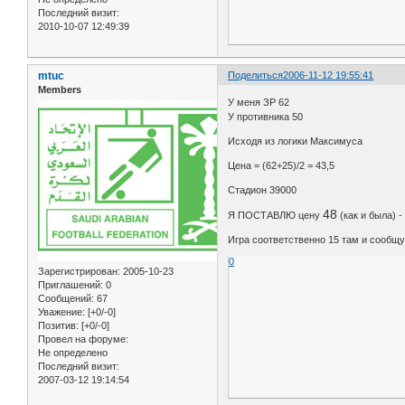
Последний визит:
2010-10-07 12:49:39
mtuc
Поделиться
2006-11-12 19:55:41
Members
У меня ЗР 62
У противника 50
Исходя из логики Максимуса
Цена = (62+25)/2 = 43,5
Стадион 39000
48
Я ПОСТАВЛЮ цену
(как и была) 
Игра соответственно 15 там и сообщу
0
Зарегистрирован
: 2005-10-23
Приглашений:
0
Сообщений:
67
Уважение:
[+0/-0]
Позитив:
[+0/-0]
Провел на форуме:
Не определено
Последний визит:
2007-03-12 19:14:54