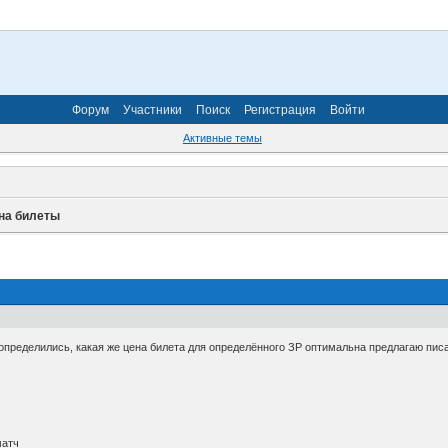
Форум
Участники
Поиск
Регистрация
Войти
Активные темы
на билеты
 определились, какая же цена билета для определённого ЗР оптимальна предлагаю писа
матч