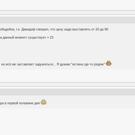
одобна, т.к. Давидоф говорил, что цену надо выставлять от 20 до 80
а данный момент существует = 23
 но всё же заставляет задуматься... Я думаю "истина где-то рядом"
тра в первой половине дня