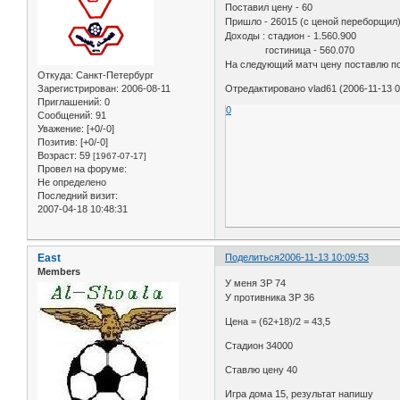
Поставил цену - 60
Пришло - 26015 (с ценой переборщил
Доходы : стадион - 1.560.900
гостиница - 560.070
На следующий матч цену поставлю п
Откуда:
Санкт-Петербург
Зарегистрирован
: 2006-08-11
Отредактировано vlad61 (2006-11-13 0
Приглашений:
0
0
Сообщений:
91
Уважение:
[+0/-0]
Позитив:
[+0/-0]
Возраст:
59
[1967-07-17]
Провел на форуме:
Не определено
Последний визит:
2007-04-18 10:48:31
East
Поделиться
2006-11-13 10:09:53
Members
У меня ЗР 74
У противника ЗР 36
Цена = (62+18)/2 = 43,5
Стадион 34000
Ставлю цену 40
Игра дома 15, результат напишу