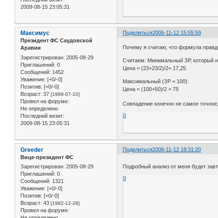
2009-08-15 23:05:31
Максимус
Поделиться
2006-11-12 15:55:59
Президент ФС Саудовской
Почему я считаю, что формула правдоб
Аравии
Зарегистрирован
: 2005-08-29
Считаем: Минимальный ЗР, который н
Приглашений:
0
Цена = (23+23/2)/2= 17,25
Сообщений:
1452
Уважение:
[+0/-0]
Максимальный (ЗР = 100):
Позитив:
[+0/-0]
Цена = (100+50)/2 = 75
Возраст:
37
[1989-07-10]
Провел на форуме:
Совпадение конечно не самое точное,
Не определено
0
Последний визит:
2009-08-15 23:05:31
Greeder
Поделиться
2006-11-12 18:31:20
Вице-президент ФС
Зарегистрирован
: 2005-08-29
Подробный анализ от меня будет зав
Приглашений:
0
0
Сообщений:
1321
Уважение:
[+0/-0]
Позитив:
[+0/-0]
Возраст:
43
[1982-12-28]
Провел на форуме:
Не определено