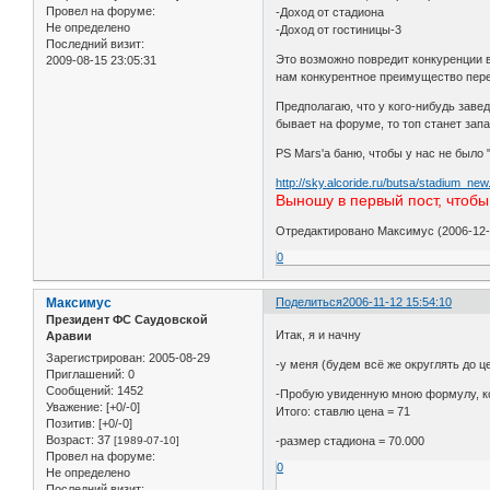
Провел на форуме:
-Доход от стадиона
Не определено
-Доход от гостиницы-3
Последний визит:
Это возможно повредит конкуренции 
2009-08-15 23:05:31
нам конкурентное преимущество пере
Предполагаю, что у кого-нибудь заве
бывает на форуме, то топ станет зап
PS Mars'a баню, чтобы у нас не было
http://sky.alcoride.ru/butsa/stadium_new
Выношу в первый пост, чтобы
Отредактировано Максимус (2006-12-2
0
Максимус
Поделиться
2006-11-12 15:54:10
Президент ФС Саудовской
Итак, я и начну
Аравии
Зарегистрирован
: 2005-08-29
-у меня (будем всё же округлять до ц
Приглашений:
0
Сообщений:
1452
-Пробую увиденную мною формулу, ко
Уважение:
[+0/-0]
Итого: ставлю цена = 71
Позитив:
[+0/-0]
Возраст:
37
[1989-07-10]
-размер стадиона = 70.000
Провел на форуме:
0
Не определено
Последний визит: