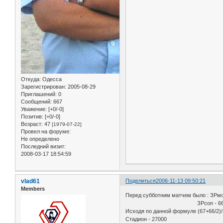
Откуда:
Одесса
Зарегистрирован
: 2005-08-29
Приглашений:
0
Сообщений:
667
Уважение:
[+0/-0]
Позитив:
[+0/-0]
Возраст:
47
[1979-07-22]
Провел на форуме:
Не определено
Последний визит:
2008-03-17 18:54:59
vlad61
Поделиться
2006-11-13 09:50:21
Members
Перед субботним матчем было : ЗРмо
ЗРсоп - 6
Исходя по данной формуле (67+66/2)/
Стадион - 27000