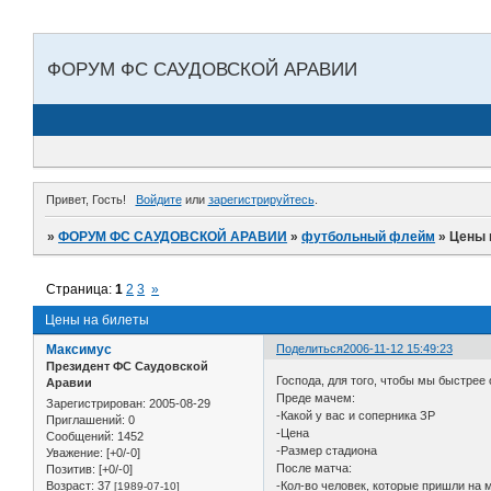
ФОРУМ ФС САУДОВСКОЙ АРАВИИ
Привет, Гость!
Войдите
или
зарегистрируйтесь
.
»
ФОРУМ ФС САУДОВСКОЙ АРАВИИ
»
футбольный флейм
»
Цены 
Страница:
1
2
3
»
Цены на билеты
Максимус
Поделиться
2006-11-12 15:49:23
Президент ФС Саудовской
Господа, для того, чтобы мы быстрее
Аравии
Преде мачем:
Зарегистрирован
: 2005-08-29
-Какой у вас и соперника ЗР
Приглашений:
0
-Цена
Сообщений:
1452
-Размер стадиона
Уважение:
[+0/-0]
После матча:
Позитив:
[+0/-0]
Возраст:
37
-Кол-во человек, которые пришли на 
[1989-07-10]