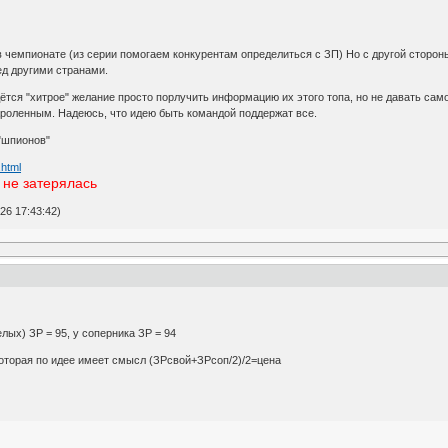
в чемпионате (из серии помогаем конкурентам определиться с ЗП) Но с другой сторо
д другими странами.
дётся "хитрое" желание просто порлучить информацию их этого топа, но не давать сам
ароленным. Надеюсь, что идею быть командой поддержат все.
 "шпионов"
.html
 не затерялась
6 17:43:42)
елых) ЗР = 95, у соперника ЗР = 94
торая по идее имеет смысл (ЗРсвой+ЗРсоп/2)/2=цена