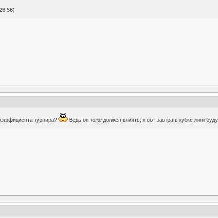
26:56)
коэффициента турнира?
Ведь он тоже должен влиять, я вот завтра в кубке лиги буд