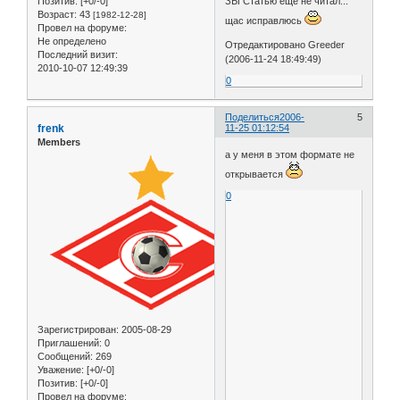
Позитив:
[+0/-0]
ЗЫ Статью еще не читал...
Возраст:
43
[1982-12-28]
щас исправлюсь
Провел на форуме:
Не определено
Отредактировано Greeder
Последний визит:
(2006-11-24 18:49:49)
2010-10-07 12:49:39
0
Поделиться
2006-
5
frenk
11-25 01:12:54
Members
а у меня в этом формате не
открывается
0
Зарегистрирован
: 2005-08-29
Приглашений:
0
Сообщений:
269
Уважение:
[+0/-0]
Позитив:
[+0/-0]
Провел на форуме: