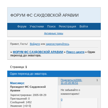
ФОРУМ ФС САУДОВСКОЙ АРАВИИ
Форум
Участники
Поиск
Регистрация
Войти
Активные темы
Привет, Гость!
Войдите
или
зарегистрируйтесь
.
»
ФОРУМ ФС САУДОВСКОЙ АРАВИИ
»
Пресс-центр
»
Один
переход до экватора.
Страница:
1
Один переход до экватора.
Поделиться
2006-
1
Максимус
11-23 20:46:51
Президент ФС Саудовской
Не забывайте о
Аравии
комментариях!
Зарегистрирован
: 2005-08-29
Приглашений:
0
0
Сообщений:
1452
Уважение:
[+0/-0]