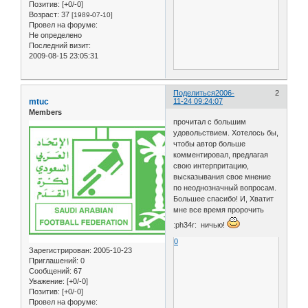
Позитив:
[+0/-0]
Возраст:
37
[1989-07-10]
Провел на форуме:
Не определено
Последний визит:
2009-08-15 23:05:31
Поделиться
2006-
2
mtuc
11-24 09:24:07
Members
прочитал с большим
удовольствием. Хотелось бы,
чтобы автор больше
комментировал, предлагая
свою интерпритацию,
высказывания свое мнение
по неоднозначный вопросам.
Большее спасибо! И, Хватит
мне все время пророчить
:ph34r: ничью!
0
Зарегистрирован
: 2005-10-23
Приглашений:
0
Сообщений:
67
Уважение:
[+0/-0]
Позитив:
[+0/-0]
Провел на форуме: