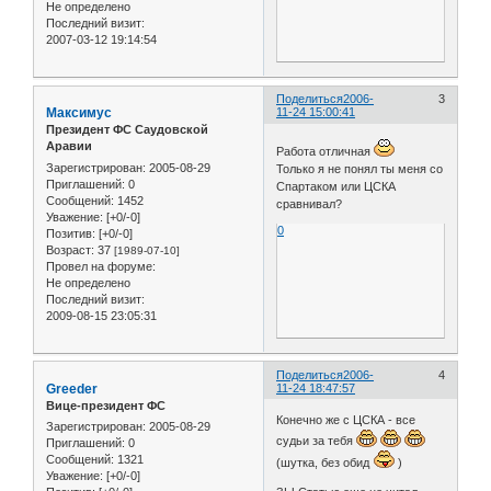
Не определено
Последний визит:
2007-03-12 19:14:54
Поделиться
2006-
3
Максимус
11-24 15:00:41
Президент ФС Саудовской
Аравии
Работа отличная
Зарегистрирован
: 2005-08-29
Только я не понял ты меня со
Приглашений:
0
Спартаком или ЦСКА
Сообщений:
1452
сравнивал?
Уважение:
[+0/-0]
0
Позитив:
[+0/-0]
Возраст:
37
[1989-07-10]
Провел на форуме:
Не определено
Последний визит:
2009-08-15 23:05:31
Поделиться
2006-
4
Greeder
11-24 18:47:57
Вице-президент ФС
Конечно же с ЦСКА - все
Зарегистрирован
: 2005-08-29
судьи за тебя
Приглашений:
0
Сообщений:
1321
(шутка, без обид
)
Уважение:
[+0/-0]