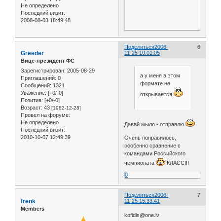
Не определено
Последний визит:
2008-08-03 18:49:48
Поделиться
2006-
6
Greeder
11-25 10:01:05
Вице-президент ФС
Зарегистрирован
: 2005-08-29
а у меня в этом
Приглашений:
0
формате не
Сообщений:
1321
Уважение:
[+0/-0]
открывается
Позитив:
[+0/-0]
Возраст:
43
[1982-12-28]
Провел на форуме:
Не определено
Давай мыло - отправлю
Последний визит:
2010-10-07 12:49:39
Очень понравилось,
особенно сравнение с
командами Российского
чемпионата
КЛАСС!!!
0
Поделиться
2006-
7
frenk
11-25 15:33:41
Members
kofidis@one.lv