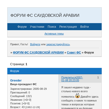
ФОРУМ ФС САУДОВСКОЙ АРАВИИ
Форум
Участники
Поиск
Регистрация
Войти
Активные темы
Привет, Гость!
Войдите
или
зарегистрируйтесь
.
»
ФОРУМ ФС САУДОВСКОЙ АРАВИИ
»
Совет ФС
»
Форум
Страница:
1
Форум
Поделиться
2007-
1
Greeder
01-08 20:23:05
Вице-президент ФС
Я зашел недавно туда -
Зарегистрирован
: 2005-08-29
столько нового всего
Приглашений:
0
Сообщений:
1321
появилось
Давайте здесь
Уважение:
[+0/-0]
сообщать о каких то важных
Позитив:
[+0/-0]
темах и вопросах которые
Возраст:
43
[1982-12-28]
поднимаются на форуме