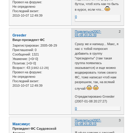
Провел на форуме:
бутсы, чтоб хоть как-то быть
Не определено
в курсе, если что...
Последний визит:
2010-10-07 12:49:39
0
Поделиться
2007-
2
Greeder
01-08 20:25:39
Вице-президент ФС
Сразу же и напишу... Макс, я
Зарегистрирован
: 2005-08-29
нас с тобой попросил
Приглашений:
0
добавить в группу
Сообщений:
1321
"президенты" (там такая
Уважение:
[+0/-0]
группа появилась
Позитив:
[+0/-0]
оказывается) и еще можно
Возраст:
43
[1982-12-28]
Провел на форуме:
модерировать топик своего
Не определено
ФС, тоже написал чтоб нам
Последний визит:
разрешили, так, на всякий
2010-10-07 12:49:39
случай
Отредактировано Greeder
(2007-01-08 20:27:27)
0
Поделиться
2007-
3
Максимус
01-08 21:25:15
Президент ФС Саудовской
Я чё-то совсем с сессией