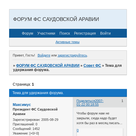
ФОРУМ ФС САУДОВСКОЙ АРАВИИ
Форум
Участники
Поиск
Регистрация
Войти
Активные темы
Привет, Гость!
Войдите
или
зарегистрируйтесь
.
»
ФОРУМ ФС САУДОВСКОЙ АРАВИИ
»
Совет ФС
»
Тема для
удержания форума.
Страница:
1
Тема для удержания форума.
Поделиться
2007-
1
Максимус
01-22 00:18:55
Президент ФС Саудовской
Чтобы форум нам не
Аравии
закрыли, сюда надо будет
Зарегистрирован
: 2005-08-29
хотя бы раз в месяц писать...
Приглашений:
0
Сообщений:
1452
0
Уважение:
[+0/-0]