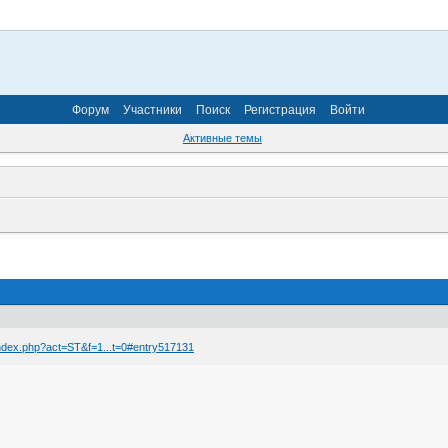
Форум
Участники
Поиск
Регистрация
Войти
Активные темы
/index.php?act=ST&f=1...t=0#entry517131