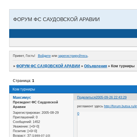
ФОРУМ ФС САУДОВСКОЙ АРАВИИ
Привет, Гость!
Войдите
или
зарегистрируйтесь
.
»
ФОРУМ ФС САУДОВСКОЙ АРАВИИ
»
Объявления
»
Ком турниры
Страница:
1
Ком турниры
Максимус
Поделиться
2005-09-26 22:43:29
Президент ФС Саудовской
регламент здесь
http://forum.butsa.ru
Аравии
Зарегистрирован
: 2005-08-29
0
Приглашений:
0
Сообщений:
1452
Уважение:
[+0/-0]
Позитив:
[+0/-0]
Возраст:
37
[1989-07-10]