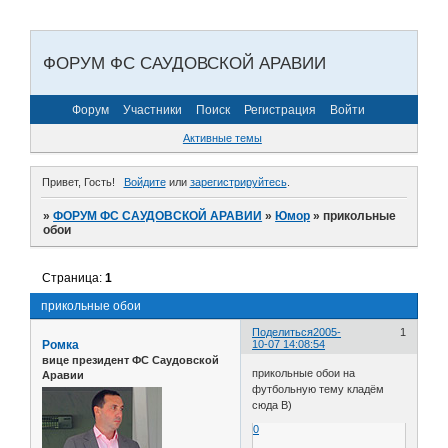
ФОРУМ ФС САУДОВСКОЙ АРАВИИ
Форум
Участники
Поиск
Регистрация
Войти
Активные темы
Привет, Гость!
Войдите
или
зарегистрируйтесь
.
»
ФОРУМ ФС САУДОВСКОЙ АРАВИИ
»
Юмор
»
прикольные
обои
Страница:
1
прикольные обои
Поделиться
2005-
1
Ромка
10-07 14:08:54
вице президент ФС Саудовской
прикольные обои на
Аравии
футбольную тему кладём
сюда B)
0