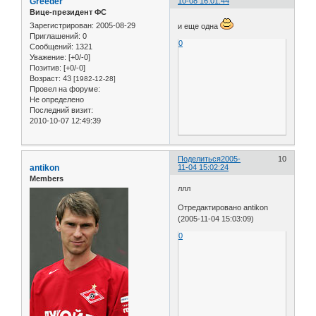
Greeder
10-08 16:01:44
Вице-президент ФС
Зарегистрирован
: 2005-08-29
и еще одна
Приглашений:
0
0
Сообщений:
1321
Уважение:
[+0/-0]
Позитив:
[+0/-0]
Возраст:
43
[1982-12-28]
Провел на форуме:
Не определено
Последний визит:
2010-10-07 12:49:39
Поделиться
2005-
10
antikon
11-04 15:02:24
Members
ллл
Отредактировано antikon
(2005-11-04 15:03:09)
0