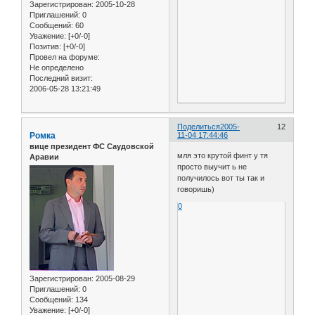
Зарегистрирован
: 2005-10-28
Приглашений:
0
Сообщений:
60
Уважение:
[+0/-0]
Позитив:
[+0/-0]
Провел на форуме:
Не определено
Последний визит:
2006-05-28 13:21:49
Поделиться
2005-
12
Ромка
11-04 17:44:46
вице президент ФС Саудовской
мля это крутой финт у тя
Аравии
просто выучит ь не
получилось вот ты так и
говоришь)
0
Зарегистрирован
: 2005-08-29
Приглашений:
0
Сообщений:
134
Уважение:
[+0/-0]