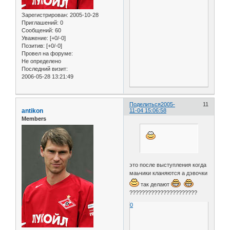
Зарегистрирован
: 2005-10-28
Приглашений:
0
Сообщений:
60
Уважение:
[+0/-0]
Позитив:
[+0/-0]
Провел на форуме:
Не определено
Последний визит:
2006-05-28 13:21:49
Поделиться
2005-
11
antikon
11-04 15:06:58
Members
это после выступления когда
маьчики кланяются а дэвочки
так делают
??????????????????????
0