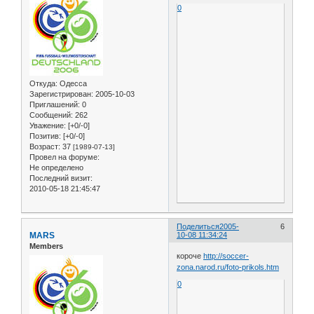
0
Откуда:
Одесса
Зарегистрирован
: 2005-10-03
Приглашений:
0
Сообщений:
262
Уважение:
[+0/-0]
Позитив:
[+0/-0]
Возраст:
37
[1989-07-13]
Провел на форуме:
Не определено
Последний визит:
2010-05-18 21:45:47
Поделиться
2005-
6
MARS
10-08 11:34:24
Members
короче
http://soccer-
zona.narod.ru/foto-prikols.htm
0