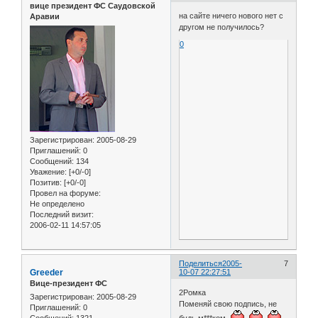
вице президент ФС Саудовской
на сайте ничего нового нет с
Аравии
другом не получилось?
0
Зарегистрирован
: 2005-08-29
Приглашений:
0
Сообщений:
134
Уважение:
[+0/-0]
Позитив:
[+0/-0]
Провел на форуме:
Не определено
Последний визит:
2006-02-11 14:57:05
Поделиться
2005-
7
Greeder
10-07 22:27:51
Вице-президент ФС
2Ромка
Зарегистрирован
: 2005-08-29
Поменяй свою подпись, не
Приглашений:
0