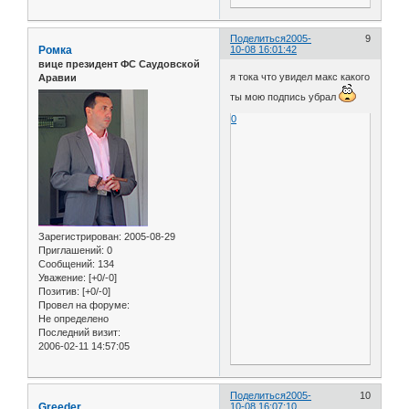
Поделиться
2005-
9
Ромка
10-08 16:01:42
вице президент ФС Саудовской
я тока что увидел макс какого
Аравии
ты мою подпись убрал
0
Зарегистрирован
: 2005-08-29
Приглашений:
0
Сообщений:
134
Уважение:
[+0/-0]
Позитив:
[+0/-0]
Провел на форуме:
Не определено
Последний визит:
2006-02-11 14:57:05
Поделиться
2005-
10
Greeder
10-08 16:07:10