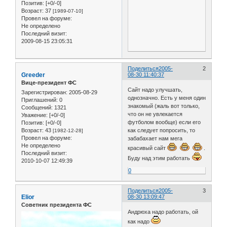
Позитив:
[+0/-0]
Возраст:
37
[1989-07-10]
Провел на форуме:
Не определено
Последний визит:
2009-08-15 23:05:31
Поделиться
2005-
2
Greeder
08-30 11:40:37
Вице-президент ФС
Сайт надо улучшать,
Зарегистрирован
: 2005-08-29
однозначно. Есть у меня один
Приглашений:
0
знакомый (жаль вот только,
Сообщений:
1321
что он не увлекается
Уважение:
[+0/-0]
футболом вообще) если его
Позитив:
[+0/-0]
как следует попросить, то
Возраст:
43
[1982-12-28]
Провел на форуме:
забабахает нам мега
Не определено
красивый сайт
.
Последний визит:
Буду над этим работать
2010-10-07 12:49:39
0
Поделиться
2005-
3
Elior
08-30 13:09:47
Советник президента ФС
Андрюха надо работать, ой
как надо