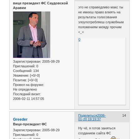
вице президент ФС Саудовской
это не справедливо макс ты
Аравии
не имееш право влиять на
результаты голосования
злоупотребляеш служебным
положениям между прочим
<_<
0
Зарегистрирован
: 2005-08-29
Приглашений:
0
Сообщений:
134
Уважение:
[+0/-0]
Позитив:
[+0/-0]
Провел на форуме:
Не определено
Последний визит:
2006-02-11 14:57:05
Поделиться
2006-
14
Greeder
01-20 19:19:37
Вице-президент ФС
Ну чё, я готов заняться
Зарегистрирован
: 2005-08-29
созданием сайта ФС
Приглашений:
0