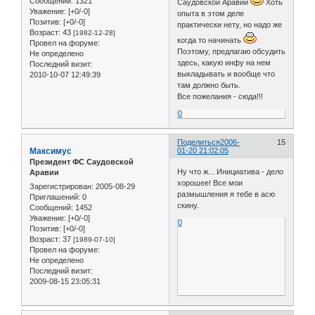
Сообщений:
1321
Саудовской Аравии
Хоть
Уважение:
[+0/-0]
опыта в этом деле
Позитив:
[+0/-0]
практически нету, но надо же
Возраст:
43
[1982-12-28]
когда то начинать
Провел на форуме:
Поэтому, предлагаю обсудить
Не определено
здесь, какую инфу на нем
Последний визит:
выкладывать и вообще что
2010-10-07 12:49:39
там должно быть.
Все пожелания - сюда!!!
0
Поделиться
2006-
15
Максимус
01-20 21:02:05
Президент ФС Саудовской
Ну что ж... Инициатива - дело
Аравии
хорошее! Все мои
Зарегистрирован
: 2005-08-29
размышления я тебе в асю
Приглашений:
0
скину.
Сообщений:
1452
Уважение:
[+0/-0]
0
Позитив:
[+0/-0]
Возраст:
37
[1989-07-10]
Провел на форуме:
Не определено
Последний визит:
2009-08-15 23:05:31