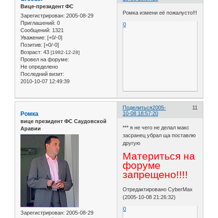
Вице-президент ФС
Ромка измени её пожалусто!!!
Зарегистрирован
: 2005-08-29
Приглашений:
0
0
Сообщений:
1321
Уважение:
[+0/-0]
Позитив:
[+0/-0]
Возраст:
43
[1982-12-28]
Провел на форуме:
Не определено
Последний визит:
2010-10-07 12:49:39
Поделиться
2005-
11
Ромка
10-08 18:57:20
вице президент ФС Саудовской
*** я не чего не делал макс
Аравии
засранец убрал ща поставлю
другую
Материться на
форуме
запрещено!!!!
Отредактировано CyberMax
(2005-10-08 21:26:32)
0
Зарегистрирован
: 2005-08-29