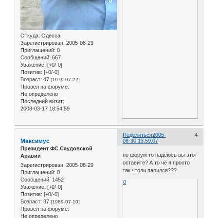
Откуда:
Одесса
Зарегистрирован
: 2005-08-29
Приглашений:
0
Сообщений:
667
Уважение:
[+0/-0]
Позитив:
[+0/-0]
Возраст:
47
[1979-07-22]
Провел на форуме:
Не определено
Последний визит:
2008-03-17 18:54:59
Поделиться
2005-
4
Максимус
08-30 13:59:07
Президент ФС Саудовской
но форум то надеюсь вы этот
Аравии
оставите? А то чё я просто
Зарегистрирован
: 2005-08-29
так чтоли парился???
Приглашений:
0
Сообщений:
1452
0
Уважение:
[+0/-0]
Позитив:
[+0/-0]
Возраст:
37
[1989-07-10]
Провел на форуме:
Не определено