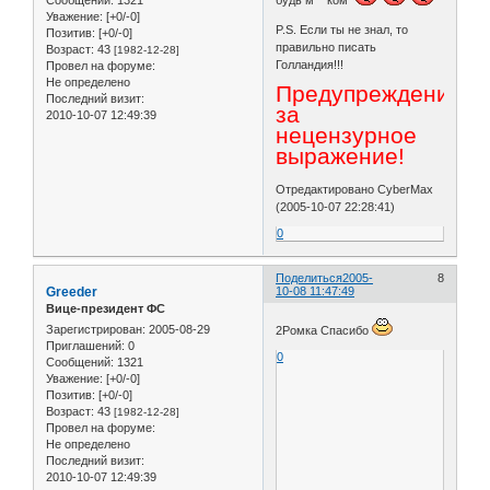
Сообщений:
1321
будь м***ком
Уважение:
[+0/-0]
P.S. Если ты не знал, то
Позитив:
[+0/-0]
правильно писать
Возраст:
43
[1982-12-28]
Голландия!!!
Провел на форуме:
Не определено
Предупреждение
Последний визит:
за
2010-10-07 12:49:39
нецензурное
выражение!
Отредактировано CyberMax
(2005-10-07 22:28:41)
0
Поделиться
2005-
8
Greeder
10-08 11:47:49
Вице-президент ФС
Зарегистрирован
: 2005-08-29
2Ромка Спасибо
Приглашений:
0
0
Сообщений:
1321
Уважение:
[+0/-0]
Позитив:
[+0/-0]
Возраст:
43
[1982-12-28]
Провел на форуме:
Не определено
Последний визит:
2010-10-07 12:49:39