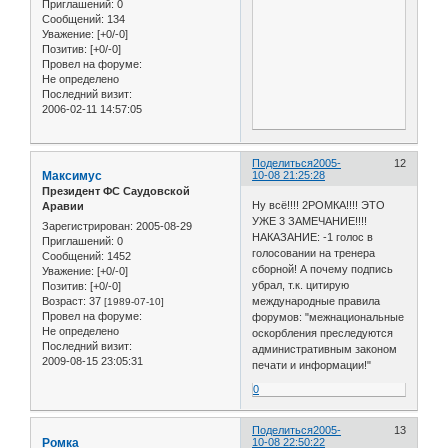
Приглашений:
0
Сообщений:
134
Уважение:
[+0/-0]
Позитив:
[+0/-0]
Провел на форуме:
Не определено
Последний визит:
2006-02-11 14:57:05
Поделиться
2005-
12
Максимус
10-08 21:25:28
Президент ФС Саудовской
Ну всё!!!! 2РОМКА!!!! ЭТО
Аравии
УЖЕ 3 ЗАМЕЧАНИЕ!!!!
Зарегистрирован
: 2005-08-29
НАКАЗАНИЕ: -1 голос в
Приглашений:
0
голосовании на тренера
Сообщений:
1452
сборной! А почему подпись
Уважение:
[+0/-0]
убрал, т.к. цитирую
Позитив:
[+0/-0]
Возраст:
37
международные правила
[1989-07-10]
Провел на форуме:
форумов: "межнациональные
Не определено
оскорбления преследуются
Последний визит:
административным законом
2009-08-15 23:05:31
печати и информации!"
0
Поделиться
2005-
13
Ромка
10-08 22:50:22