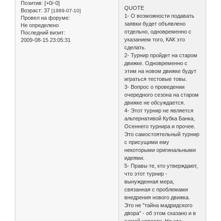
Позитив:
[+0/-0]
QUOTE
Возраст:
37
[1989-07-10]
1- О возможности подавать
Провел на форуме:
заявки будет объявлено
Не определено
отдельно, одновременно с
Последний визит:
указанием того, КАК это
2009-08-15 23:05:31
сделать.
2- Турнир пройдет на старом
движке. Одновременно с
этим на новом движке будут
играться тестовые товы.
3- Вопрос о проведении
очередного сезона на старом
движке не обсуждается.
4- Этот турнир не является
альтернативой Кубка Банка,
Осеннего турнира и прочее.
Это самостоятельный турнир
с присущими ему
некоторыми оригинальными
идеями.
5- Правы те, кто утверждают,
что этот турнир -
вынужденная мера,
связанная с проблемами
внедрения нового движка.
Это не "тайна мадридского
двора" - об этом сказано и в