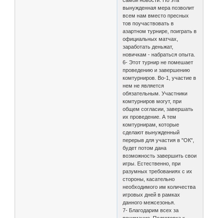
самой новости. Но эта
вынужденная мера позволит
всем нам вместо пресных
тов поучаствовать в
азартном турнире, поиграть в
официальных матчах,
заработать деньжат,
новичкам - набраться опыта.
6- Этот турнир не помешает
проведению и завершению
комтурниров. Во-1, участие в
нем не является
обязательным. Участники
комтурниров могут, при
общем согласии, завершать
их проведение. А тем
комтурнирам, которые
сделают вынужденный
перерыв для участия в "ОК",
будет потом дана
возможность завершить свои
игры. Естественно, при
разумных требованиях с их
стороны, касательно
необходимого им количества
игровых дней в рамках
данного межсезонья.
7- Благодарим всех за