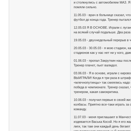
и столкнулись с автомобилем МАЗ. Я
помяли сильно.
11.05.03 - врач в больнице сказал, чт
футбол до конца года. Тренер пыталс
12.05.03 Я В ОСHОВЕ. Играли с луган
на всякий случай подальше. Два раз
19.05.03 - двухнедельный перерыв в 
20.05.03 - 30.05.03 - я мою стадион, 
стадионов как у нас нет ни у кого, да
01.06.03 - пропал Закруткин наш пос
Тренер плачет, пьет валидол.
03.06.03 - Я в основе, играли с кир
ВЫИГРАЛИ! Когда я три раза в штрафн
<млечнопутинцы> так смеялись надо м
победа в чемпионате. Тренер сказал,
тренером, какая самокритика.
10.06.03 - получил первые в своей ж
колбасы. Приятно все-таки играть з
команду.
11.07.03 - меня приглашают в Манчес
издевается Васька Косой. Hо я его ж
лиги, так там они каждый день бегают