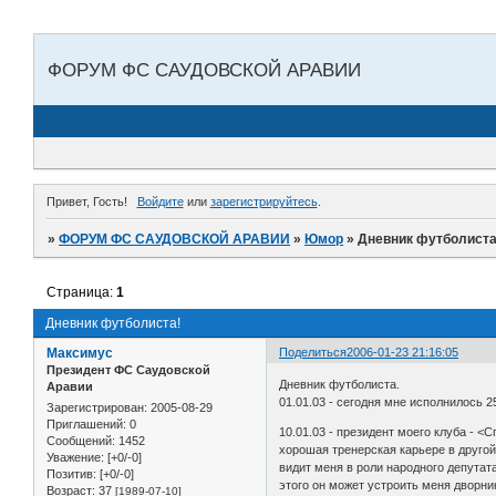
ФОРУМ ФС САУДОВСКОЙ АРАВИИ
Привет, Гость!
Войдите
или
зарегистрируйтесь
.
»
ФОРУМ ФС САУДОВСКОЙ АРАВИИ
»
Юмор
»
Дневник футболиста
Страница:
1
Дневник футболиста!
Максимус
Поделиться
2006-01-23 21:16:05
Президент ФС Саудовской
Дневник футболиста.
Аравии
01.01.03 - сегодня мне исполнилось 2
Зарегистрирован
: 2005-08-29
Приглашений:
0
10.01.03 - президент моего клуба - <
Сообщений:
1452
хорошая тренерская карьере в другой
Уважение:
[+0/-0]
видит меня в роли народного депутата
Позитив:
[+0/-0]
этого он может устроить меня дворни
Возраст:
37
[1989-07-10]