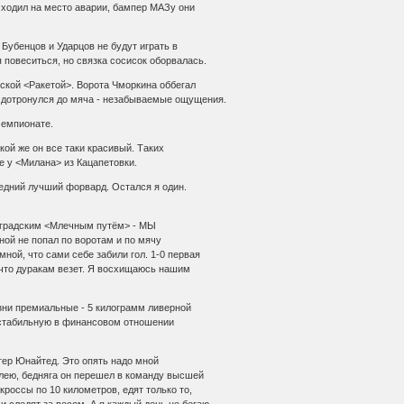
 ходил на место аварии, бампер МАЗу они
о Бубенцов и Ударцов не будут играть в
я повеситься, но связка сосисок оборвалась.
ской <Ракетой>. Ворота Чморкина оббегал
а дотронулся до мяча - незабываемые ощущения.
чемпионате.
какой же он все таки красивый. Таких
же у <Милана> из Кацапетовки.
ледний лучший форвард. Остался я один.
овоградским <Млечным путём> - МЫ
ой не попал по воротам и по мячу
ной, что сами себе забили гол. 1-0 первая
 что дуракам везет. Я восхищаюсь нашим
изни премиальные - 5 килограмм ливерной
а стабильную в финансовом отношении
тер Юнайтед. Это опять надо мной
алею, бедняга он перешел в команду высшей
 кроссы по 10 километров, едят только то,