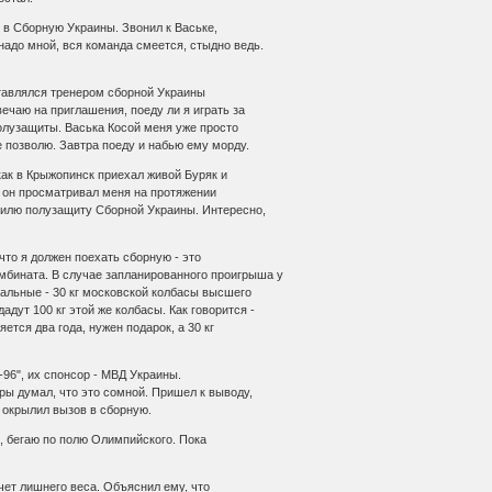
 в Сборную Украины. Звонил к Ваське,
надо мной, вся команда смеется, стыдно ведь.
ставлялся тренером сборной Украины
ечаю на приглашения, поеду ли я играть за
полузащиты. Васька Косой меня уже просто
е позволю. Завтра поеду и набью ему морду.
 как в Крыжопинск приехал живой Буряк и
, он просматривал меня на протяжении
усилю полузащиту Сборной Украины. Интересно,
 что я должен поехать сборную - это
бината. В случае запланированного проигрыша у
альные - 30 кг московской колбасы высшего
дут 100 кг этой же колбасы. Как говорится -
ется два года, нужен подарок, а 30 кг
-96", их спонсор - МВД Украины.
гры думал, что это сомной. Пришел к выводу,
я окрылил вызов в сборную.
ь, бегаю по полю Олимпийского. Пока
счет лишнего веса. Объяснил ему, что