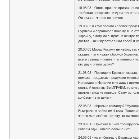
18.08.03 - Опять пришло приглашение
требовал прекратить издевательства 
Он сказал, что он ни причем.
19.08.03 в клуб звонил человек пред
Буряком и спрашивал почему я не отв
Украину, смогу ли сыграть в центре 
достал. Так издеваться над собой я н
20.08.03 Морду Косому не набил, так
сказал, что я нужен сборной Украины
всего сезона и понял, что именно я 
кто даун: я или Буряк?
21.08.03 - Президент Крыскин сказал,
поможет продажам продукции мясоком
Ирландии и Испании мне дадут преми
сорта. А если мы ВЫИГРАЕМ, то мне да
против танка не порешь. Сыну исполня
колбасы - это деньги.
22.08.03 - Играли с командой "Муссор
Выиграли, я забил им 4 гола. После и
что то ли я люблю чистоту, то ли мен
23.08.01 - Приехал в Киев тренируюс
совсем один, никого больше нет.
24.08.03 - имел беседу с Буряком на