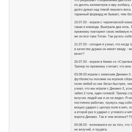
что разрешает специальный диетолог 
по десять километров и жру колбасу, 
долго думал над темой лишнего веса.
таранный форвард не бывает, чем бо
19.07.03 - играли с черниговской кома
такая и команда. Выиграли два ноль. 
прежнему повторяет свою любимую пог
же он все-таки Титан. Так ругать себя
21.07.03 - сегодня я узнал, что когда 
в качестве дурака он имеет ввиду - м
везет?
26.07.03 - играли в Киеве со <Стрелк
Тренер по прежнему считает, что мне 
03.08.03 играли с киевским Динамо-3. 
футболисты похожие на игроков сбор
полю любой из них бегал быстрее, че
узнал, что мы играли с Динамо-3, ус
забил 2 гола, один головой. Тренер ст
везучих людей как я он не видел. Я н
постоянно работаю, тружусь над собо
мощно ударил с центра поля и мяч, п
а второй раз я ударил с углового и м
ворота Динамо. Так в чем везенье? Пу
04.08.03 - волновался из-за того, чт
не везучий, я трудяга.