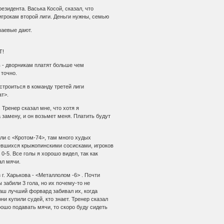
езидента. Васька Косой, сказал, что
игрокам второй лиги. Деньги нужны, семью
чаевые дают.
Т!
в - дворникам платят больше чем
 точно.
строиться в команду третей лиги
т>.
 Тренер сказал мне, что хотя я
 замену, и он возьмет меня. Платить будут
али с <Кротом-74>, там много худых
ъевшихся крыжопинскими сосисками, игроков
0-5. Все голы я хорошо видел, так как
ал мячи.
 г. Харькова - <Металлолом -6> . Почти
 забили 3 гола, но их почему-то не
 наш лучший форвард забивал их, когда
и купили судей, кто знает. Тренер сказал
рошо подавать мячи, то скоро буду сидеть