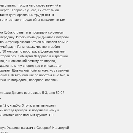
ер сказал, что для него слово везучий в
ерат. Я спросил у него, считает ли он
 таких дегенеративных трудяг нет. Я
р считает меня трудягой, а ни каким-то там
 на Кубок страны, мы проиграли со счетом
ую передачу. Игроки команды Динамо смотрели
шо. А тренер сказал, что он ошибался во мне
зучий даун. Голы, скажу честно, я забил
с 30 метров по воротам, а Шовковский мяч
. Второй раз, я обыграл Федорова в штрафной
ево, а Шовковский почему-то вправо,
ударил по мячу вперед, где его подхватил
оротам, Шовкоский поймал мяч, но за линией
вился. Кстати больше по воротам я не бил, а
изко не подходили, наверное, боялись
оиграли Динамо всего лишь 5-3, а не 50-0?
.
и 42>, я забил 3 гола, и мы выиграли.
й взгляд тренера. Я подошел к нему и
и он считаю себя полным дауном. Он
орную Украины на матч с Северной Ирландией
остал.