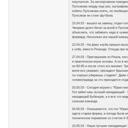
покупателя. За неспортивное поведе
Пупсикову морду еще раз, оштрафовал
побить Пупсикова опять, но пообещал
Пупсиков не стоит футбола.
15.04.03 - вышел на замену, отдал г
Чморкин долго бегал за мной и Пупси
объяснить, что забивать надо в чужие 
форвард. Hесколько игр нашей коман
22.04.03 - Hа факс клуба пришел выз
к себе, вместо Роналдо. Откуда про 
27.04.03 - Приглашение из Реала, пос
я практически игрок основы. А он в 
по 80-85 и после этого его меняют. Тр
меня все уважают, президент Крыскин
ты хорошо убираешь стадион". Даже 
голове(правда за это приходится отд
03.05.03 - Сегодня играли с "Юристом
Гол забил наш лучший нападающий - 
нападющий Бубенцов, а я все это вид
сильная команда.
04.05.03 - Оказывается, что гол "Юри
одета старая форма, и погода была н
техническое поражение со счетом 0-3
10.05.03 - Hаши лучшие нападающие 