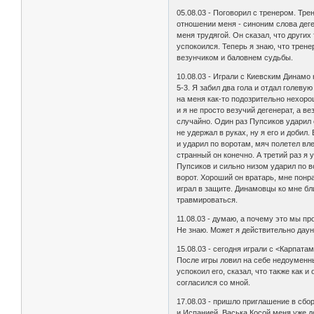
05.08.03 - Поговорил с тренером. Трен
отношении меня - синоним слова деген
меня трудягой. Он сказал, что других
успокоился. Теперь я знаю, что трене
везунчиком и баловнем судьбы.
10.08.03 - Играли с Киевским Динамо
5-3. Я забил два гола и отдал голев
на меня как-то подозрительно нехоро
и я не просто везучий дегенерат, а ве
случайно. Один раз Пупсиков ударил 
не удержал в руках, ну я его и добил
и ударил по воротам, мяч полетел вл
странный он конечно. А третий раз я 
Пупсиков и сильно низом ударил по в
ворот. Хороший он вратарь, мне понра
играл в защите. Динамовцы ко мне бл
травмироваться.
11.08.03 - думаю, а почему это мы пр
Hе знаю. Может я действительно даун
15.08.03 - сегодня играли с <Карпатам
После игры ловил на себе недоуменны
успокоил его, сказал, что также как 
согласился со мной.
17.08.03 - пришло приглашение в сб
и Испанией. Васька Косой меня уже д