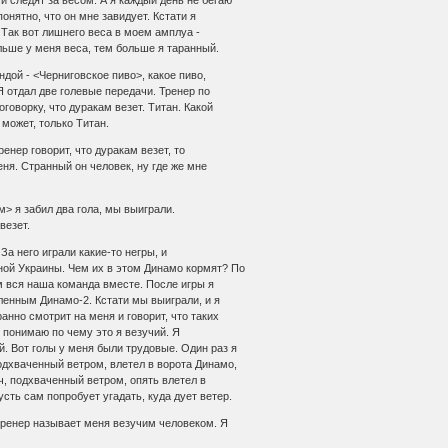
и следят за весом. А я каждый день не бегаю
понятно, что он мне завидует. Кстати я
 Так вот лишнего веса в моем амплуа -
льше у меня веса, тем больше я таранный.
ндой - <Черниговское пиво>, какое пиво,
Я отдал две голевые передачи. Тренер по
оворку, что дуракам везет. Титан. Какой
 может, только Титан.
тренер говорит, что дуракам везет, то
еня. Странный он человек, ну где же мне
ом> я забил два гола, мы выиграли.
везет.
За него играли какие-то негры, и
ной Украины. Чем их в этом Динамо кормят? По
м вся наша команда вместе. После игры я
иленным Динамо-2. Кстати мы выиграли, и я
ранно смотрит на меня и говорит, что таких
е понимаю по чему это я везучий. Я
й. Вот голы у меня были трудовые. Один раз я
одхваченный ветром, влетел в ворота Динамо,
яч, подхваченный ветром, опять влетел в
сть сам попробует угадать, куда дует ветер.
о тренер называет меня везучим человеком. Я