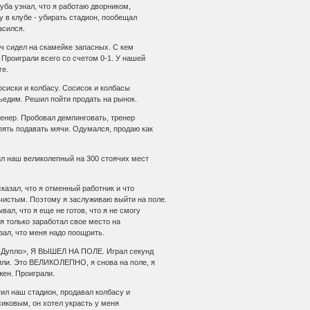
уба узнал, что я работаю дворником,
у в клубе - убирать стадион, пообещал
асился.
тч сидел на скамейке запасных. С кем
 Проиграли всего со счетом 0-1. У нашей
ге.
осиски и колбасу. Сосисок и колбасы
съедим. Решил пойти продать на рынок.
ренер. Пробовал демпинговать, тренер
опять подавать мячи. Одумался, продаю как
тил наш великолепный на 300 стоячих мест
сказал, что я отменный работник и что
 чистым. Поэтому я заслуживаю выйти на поле.
вал, что я еще не готов, что я не смогу
 я только заработал свое место на
зал, что меня надо поощрить.
ро-Дупло>, Я ВЫШЕЛ HА ПОЛЕ. Играл секунд
или. Это ВЕЛИКОЛЕПHО, я снова на поле, я
ужен. Проиграли.
стил наш стадион, продавал колбасу и
иковым, он хотел украсть у меня