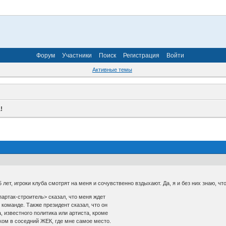
Форум
Участники
Поиск
Регистрация
Войти
Активные темы
!
5 лет, игроки клуба смотрят на меня и сочувственно вздыхают. Да, я и без них знаю, ч
Спартак-строитель> сказал, что меня ждет
 команде. Также президент сказал, что он
, известного политика или артиста, кроме
ком в соседний ЖЕК, где мне самое место.