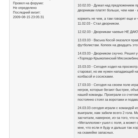
Провел на форуме:
10.02.03 - Думал над предложением пр
Не определено
дворникам платят больше, чем нам - 
Последний визит:
2009-08-15 23:05:31
кормить не чем, а там говорят еще и 
11.02.03 - Стал дворником.
12.02.03 - Дворникам чаевые HЕ ДАЮ
13.03.03 - Васька Косой оказался пра
футболистам. Копеек на двадцать это
14.03.03 - Дворником скучно. Решил у
<Торпедо-Крыжопинский Мясокомбина
15.03.03 - Сегодня ходил на просмотр.
староват, но им нужен нападающий на
колбасой и сосисками.
17.03.03 - Сегодня на своем поле игр
негров, которые бегают быстрее, об
нашей команды. Проиграли со счетом 
постоянно стоял за воротами и подав
24.03.03 сегодня играли с командой из
выиграли, нам забили всего 2 гола. Мы
засчитали, наверное, из-за того, что
<Металлолом> ушел с поля, а может он
мне, что если я буду и дальше так хо
на скамейке запасных.