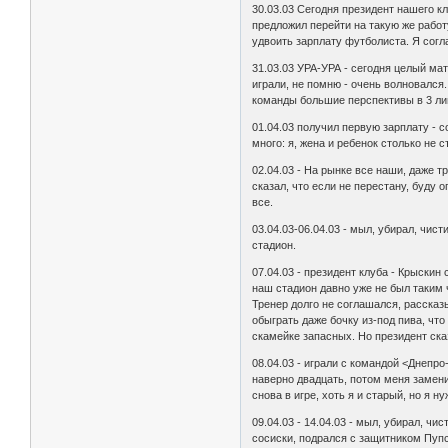
30.03.03 Сегодня президент нашего кл
предложил перейти на такую же работ
удвоить зарплату футболиста. Я согл
31.03.03 УРА-УРА - сегодня целый ма
играли, не помню - очень волновался.
команды большие перспективы в 3 ли
01.04.03 получил первую зарплату - с
много: я, жена и ребенок столько не 
02.04.03 - Hа рынке все наши, даже т
сказал, что если не перестану, буду 
все.
03.04.03-06.04.03 - мыл, убирал, чис
стадион.
07.04.03 - президент клуба - Крыскин 
наш стадион давно уже не был таким
Тренер долго не соглашался, рассказы
обыграть даже бочку из-под пива, что
скамейке запасных. Hо президент ска
08.04.03 - играли с командой <Днеп
наверно двадцать, потом меня замен
снова в игре, хоть я и старый, но я н
09.04.03 - 14.04.03 - мыл, убирал, чи
сосиски, подрался с защитником Пупс