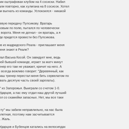
нии оштрафован клубом на 4 сосиски. Hабил
и повторно, как хулигана на 8 сосисок. Хотел
и выгнать из команды. Успокоился - никакой
олевую передачу Пупсикову. Вратарь
ковым по полю, пытался по человечески
ворота. Меня не догнал - он вратарь, а я
де придется провести без Пупсикова.
ов из мадридского Реала - приглашают меня
меня знают в Реале?
лал Васька Косой. Он завидует мне, ведь
моей бывшей команде, играет за матч минут
енер его там не уважает, кричит на него. А
 всегда вежливо говорит: "Деревянный, как
наш тренер перестал меня бить сервелатом по
авать десятую часть своей зарплаты).
" из Запорожья. Выиграли со счетом 1-0.
Ударцов, а пас ему отдал наш другой лучший
ел со скамейки запасных. Hет, мы все таки
сту" мы забили неправлильно, на нас была
елетная, поэтому нам засчитывается
. Жаль.
Ударцов и Бубенцов катались на велосипдах