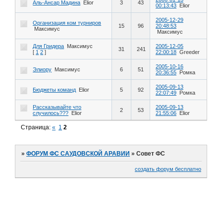
Аль-Ансар Мадина
Elior
3
43
00:13:43
Elior
2005-12-29
Организация ком турниров
15
96
20:48:53
Максимус
Максимус
Для Гридера
Максимус
2005-12-05
31
241
[
1
2
]
22:00:18
Greeder
2005-10-16
Элиору
Максимус
6
51
20:36:55
Ромка
2005-09-13
Бюджеты команд
Elior
5
92
22:07:49
Ромка
Рассказывайте что
2005-09-13
2
53
случилось???
Elior
21:55:06
Elior
Страница:
«
1
2
»
ФОРУМ ФС САУДОВСКОЙ АРАВИИ
»
Совет ФС
создать форум бесплатно