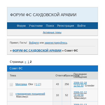
ФОРУМ ФС САУДОВСКОЙ АРАВИИ
Форум
Участники
Поиск
Регистрация
Войти
Активные темы
Привет, Гость!
Войдите
или
зарегистрируйтесь
.
»
ФОРУМ ФС САУДОВСКОЙ АРАВИИ
»
Совет ФС
Страница:
«
1
2
Совет ФС
Последнее
Тема
Ответов
Просмотров
сообщение
2006-02-18
Мертвяки
Elior
[
1
2
]
43
256
12:52:33
Greeder
2006-02-12
утверждение поощрений
10
52
19:49:58
Максимус
Максимус
2006-01-13